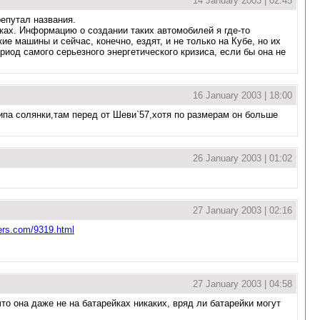
14 January 2003 | 02:45
репутал названия.
йках. Информацию о создании таких автомобилей я где-то
ие машины и сейчас, конечно, ездят, и не только на Кубе, но их
ериод самого серьезного энергетического кризиса, если бы она не
16 January 2003 | 18:00
ипа солянки,там перед от Шеви`57,хотя по размерам он больше
26 January 2003 | 01:02
27 January 2003 | 02:16
ters.com/9319.html
27 January 2003 | 04:58
то она даже не на батарейках никаких, вряд ли батарейки могут