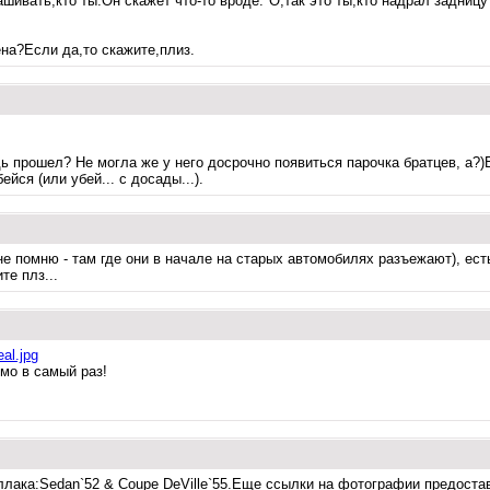
ашивать,кто ты.Он скажет что-то вроде:"О,так это ты,кто надрал задниц
на?Если да,то скажите,плиз.
ь прошел? Не могла же у него досрочно появиться парочка братцев, а?)
ейся (или убей... с досады...).
ипа не помню - там где они в начале на старых автомобилях разъежают)
те плз...
eal.jpg
рямо в самый раз!
лака:Sedan`52 & Coupe DeVille`55.Еще ссылки на фотографии предоста