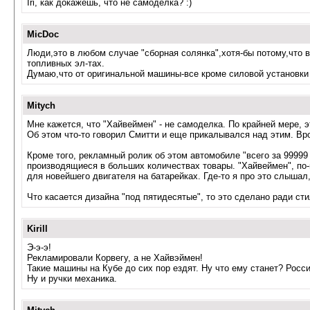
Iri, как докажешь, что не самоделка? :)
MicDoc
Люди,это в любом случае "сборная солянка",хотя-бы потому,что в
топливных эл-тах.
Думаю,что от оригинальной машины-все кроме силовой установки
Mitych
Мне кажется, что "Хайвеймен" - не самоделка. По крайней мере, 
Об этом что-то говорил Смитти и еще прикалывался над этим. Врод
Кроме того, рекламный ролик об этом автомобиле "всего за 99999
производящиеся в больших количествах товары. "Хайвеймен", по
для новейшего двигателя на батарейках. Где-то я про это слышал
Что касается дизайна "под пятидесятые", то это сделано ради ст
Kirill
Э-э-э!
Рекламировали Корвегу, а не Хайвэймен!
Такие машины на Кубе до сих пор ездят. Ну что ему станет? Росс
Ну и ручки механика.