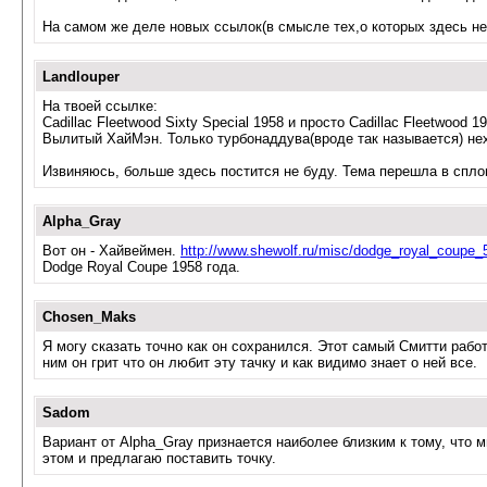
На самом же деле новых ссылок(в смысле тех,о которых здесь не
Landlouper
На твоей ссылке:
Cadillac Fleetwood Sixty Special 1958 и просто Cadillac Fleetwood 
Вылитый ХайМэн. Только турбонаддува(вроде так называется) нех
Извиняюсь, больше здесь постится не буду. Тема перешла в спл
Alpha_Gray
Вот он - Хайвеймен.
http://www.shewolf.ru/misc/dodge_royal_coupe_
Dodge Royal Coupe 1958 года.
Chosen_Maks
Я могу сказать точно как он сохранился. Этот самый Смитти работ
ним он грит что он любит эту тачку и как видимо знает о ней все.
Sadom
Вариант от Alpha_Gray признается наиболее близким к тому, что 
этом и предлагаю поставить точку.