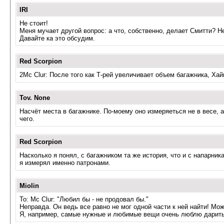
IRI
Не стоит!
Меня мучает другой вопрос: а что, собственно, делает Смитти? Н
Давайте ка это обсудим.
Red Scorpion
2Mc Clur: После того как Т-рей увеличивает объем багажника, Ха
Tov. None
Насчёт места в багажнике. По-моему оно измеряеться не в весе, 
чего.
Red Scorpion
Насколько я понял, с багажником та же история, что и с напарник
я измерял именно патронами.
Miolin
To: Mc Clur: "Любил бы - не продовал бы."
Неправда. Он ведь все равно не мог одной части к ней найти! Мож
Я, например, самые нужные и любимые вещи очень люблю дарить 