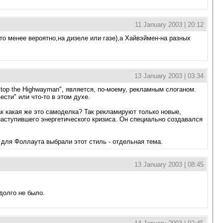
11 January 2003 | 20:12
то менее вероятно,на дизеле или газе),а Хайвэймен-на разных
13 January 2003 | 03:34
stop the Highwayman", является, по-моему, рекламным слоганом.
ести" или что-то в этом духе.
ак какая же это самоделка? Так рекламируют только новые,
аступившего энергетического кризиса. Он специально создавался
 для Фоллаута выбрали этот стиль - отдельная тема.
13 January 2003 | 08:45
долго не было.