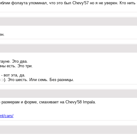
иблии фолаута упоминал, что это был Chevy'57 но я не уверен. Кто нит
ен.
тауне. Это два.
ны есть. Это три.
- вот эта, да.
:-). Это шесть. Или семь. Без разницы.
 размерам и форме, смахивает на Chevy'58 Impala.
nt/cars/