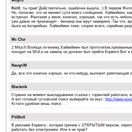
Mitych
Kirill
, ты прав! Действительно, ошибочка вышла. :) В первом Фолл
Но, полагаю, это не меняет сути моего сообщения. Хайвеймен, ка
встречал. Фантазия у меня, конечно, хорошая, так что есть неболь
уже давно не производят - бензина они жрут немеряно. Так что, в
была на батарейках. Хайвеймен тоже, скорее всего, серийная разр
Mc Clur
2 Mitych.Вообще,по-моему,Хайвеймен был прототипом,призванным 
походит на 58-й,а на замену он должен был прийти Корвеге.Вот и в
NaugriM
Да, все это конечно хорошо, но кто-нибудь выложит работающие 
Blacknik
Странно на момент выкладывания ссылка с горантией работала, в
А вот готовый гугловский поиск выбирайте на вкус:
http://www.g
Кстати удобная вешь поиск . . .
PillBoX
В рекламе Корвеги - которая причем с ОТКРЫТЫМ верхом, перепута
работать без электроники. Или я не прав?