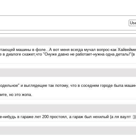
отающей машины в фоле...А вот меня всегда мучал вопрос-как Хайвейме
в диалоге скажет,что "Онуже давно не работает-нужна одна деталь!"(в 
кодельное" и выглядещее так потому, что в соседнем городе была машин
ите, но это жопа.
е-нибудь в гараже лет 200 простоял, а гараж был нехилый (а ля ваулт :))