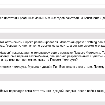
се прототипы реальных машин 50х-60х годов работали на бензине(или ,ч
этот автомобиль широко рекламировался. Известная фраза "Nothing can 
е, "говорили, что ничто не сможет остановить, а вот кто сможет его зав
 баксов" показывали по телевизору еще в заставке Первого Фоллаута. Т
-моему, был первым автомобилем, специально разработанным с учетом н
, а где именно - не помню, может в Первом Фоллауте?
илистики Фоллаута. Музыка и дизайн Пип-Боя тоже в этом стиле. Почему
ийских перепадов зима-лето там нет, дождей, видимо, после войны тоже 