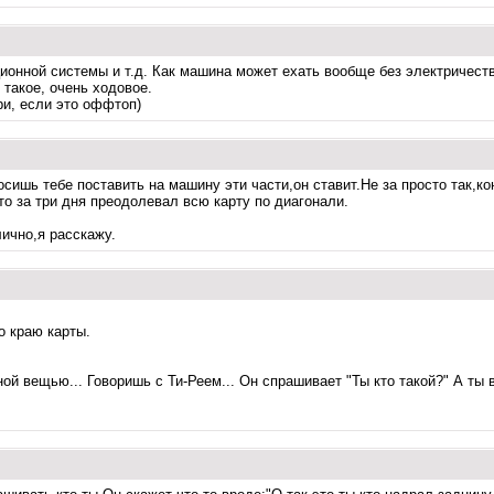
ионной системы и т.д. Как машина может ехать вообще без электричес
 такое, очень ходовое.
ри, если это оффтоп)
сишь тебе поставить на машину эти части,он ставит.Не за просто так,кон
о за три дня преодолевал всю карту по диагонали.
лично,я расскажу.
о краю карты.
ной вещью... Говоришь с Ти-Реем... Он спрашивает "Ты кто такой?" А ты 