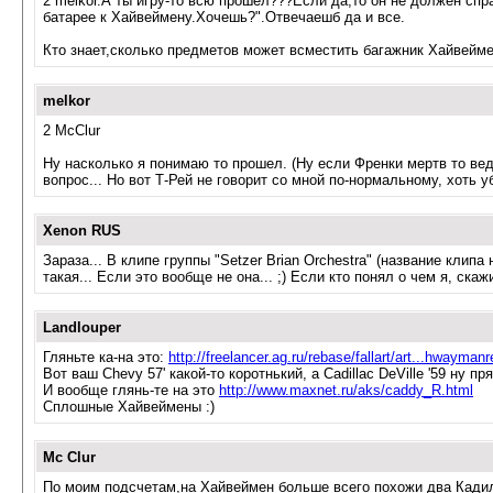
2 melkor.А ты игру-то всю прошел???Если да,то он не должен спр
батарее к Хайвеймену.Хочешь?".Отвечаешб да и все.
Кто знает,сколько предметов может всместить багажник Хайвейме
melkor
2 McClur
Ну насколько я понимаю то прошел. (Ну если Френки мертв то вед
вопрос... Но вот Т-Рей не говорит со мной по-нормальному, хоть уб
Xenon RUS
Зараза... В клипе группы "Setzer Brian Orchestra" (название кл
такая... Если это вообще не она... ;) Если кто понял о чем я, скажи
Landlouper
Гляньте ка-на это:
http://freelancer.ag.ru/rebase/fallart/art...hwaymanr
Вот ваш Chevy 57' какой-то коротнький, а Cadillac DeVille '59 ну п
И вообще глянь-те на это
http://www.maxnet.ru/aks/caddy_R.html
Сплошные Хайвеймены :)
Mc Clur
По моим подсчетам,на Хайвеймен больше всего похожи два Кадил