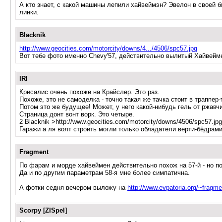
А кто знает, с какой машины лепили хайвеймэн? Эвелон в своей б
линки.
Blacknik
http://www.geocities.com/motorcity/downs/4.../4506/spc57.jpg
Вот тебе фото именно Chevy'57, действительно вылитый Хайвейм
IRI
Крисалис очень похоже на Крайслер. Это раз.
Похоже, это не самоделка - точно такая же тачка стоит в траппер-
Потом это же будущее! Может, у него какой-нибудь гель от ржавчи
Страница донт вонт ворк. Это четыре.
2 Blacknik >http://www.geocities.com/motorcity/downs/4506/spc57.jpg 
Гаражи а ля волт строить могли только обладатели верти-бёдрами 
Fragment
По фарам и морде хайвеймен действительно похож на 57-й - но по
Да и по другим параметрам 58-я мне более симпатична.
А фотки седня вечером выложу на
http://www.evpatoria.org/~fragme
Scorpy [ZISpel]