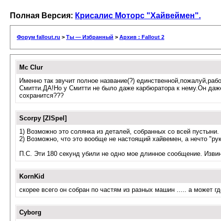
Полная Версия:
Крисалис Моторс "Хайвеймен".
Форум fallout.ru
>
Ты — Избранный
>
Архив : Fallout 2
Mc Clur
Именно так звучит полное название(?) единственной,пожалуй,раб
Смитти.ДА!Но у Смитти не было даже карбюратора к нему.Он даже 
сохранится???
Scorpy [ZISpel]
1) Возможно это солянка из деталей, собранных со всей пустыни.
2) Возможно, что это вообще не настоящий хайвемен, а нечто "ру
П.С. Эти 180 секунд убили не одно мое длинное сообщение. Извин
KornKid
скорее всего он собран по частям из разных машин ..... а может гд
Cyborg