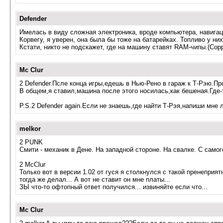
Defender
Имелась в виду сложная электроника, вроде компьютера, навигац
Корвегу, я уверен, она была бы тоже на батарейках. Топливо у них
Кстати, никто не подскажет, где на машину ставят RAM-чипы.(Сор
Mc Clur
2 Defender.Псле конца игры,едешь в Нью-Рено в гараж к Т-Рэю.Про
В общем,я ставил,машина после этого носилась,как бешеная.Где-т
P.S.2 Defender again.Если не знаешь,где найти Т-Рэя,напиши мне 
melkor
2 PUNK
Смити - механик в Дене. На западной стороне. На свалке. С самог
2 McClur
Только вот в версии 1.02 от гуся я столкнулся с такой пренеприят
тогда же делал... А вот не ставит он мне платы...
ЗЫ что-то офтопный ответ получился... извиняйте если что...
Mc Clur