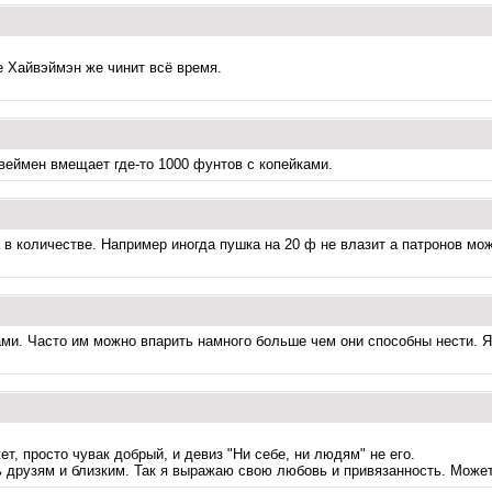
е Хайвэймэн же чинит всё время.
йвеймен вмещает где-то 1000 фунтов с копейками.
а в количестве. Например иногда пушка на 20 ф не влазит а патронов мо
ами. Часто им можно впарить намного больше чем они способны нести. Я 
ет, просто чувак добрый, и девиз "Ни себе, ни людям" не его.
друзям и близким. Так я выражаю свою любовь и привязанность. Может,