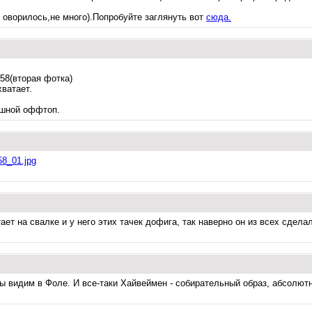
 оворилось,не много).Попробуйте заглянуть вот
сюда.
1958(вторая фотка)
ватает.
ошной оффтоп.
58_01.jpg
ает на свалке и у него этих тачек дофига, так наверно он из всех сдел
мы видим в Фоле. И все-таки Хайвеймен - собирательный образ, абсолютн