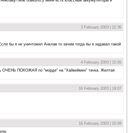
у Анклаву!Тебе повезло,у меня есть классные аккумуляторы и
3 February 2003 | 22:36
Если бы я не уничтожил Анклав то зачем тогда бы я задавал такой
4 February 2003 | 15:56
, есть ОЧЕНЬ ПОХОЖАЯ по "морде" на "Хайвеймен" тачка. Желтая
16 February 2003 | 19:07
16 February 2003 | 20:09
влю.