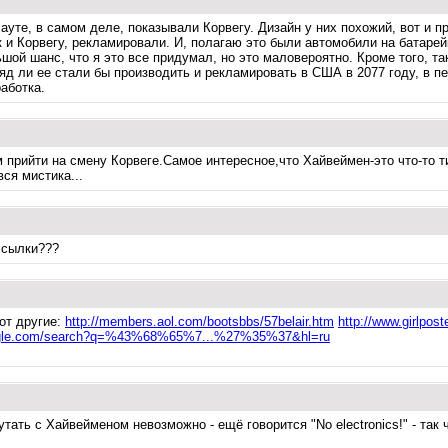
ауте, в самом деле, показывали Корвегу. Дизайн у них похожий, вот и п
к и Корвегу, рекламировали. И, полагаю это были автомобили на батаре
шой шанс, что я это все придумал, но это маловероятно. Кроме того, так
ряд ли ее стали бы производить и рекламировать в США в 2077 году, в п
аботка.
прийти на смену Корвеге.Самое интересное,что Хайвеймен-это что-то т
ся мистика...
ссылки???
от другие:
http://members.aol.com/bootsbbs/57belair.htm
http://www.girlpos
oogle.com/search?q=%43%68%65%7...%27%35%37&hl=ru
ть с Хайвейменом невозможно - ещё говорится "No electronics!" - так ч