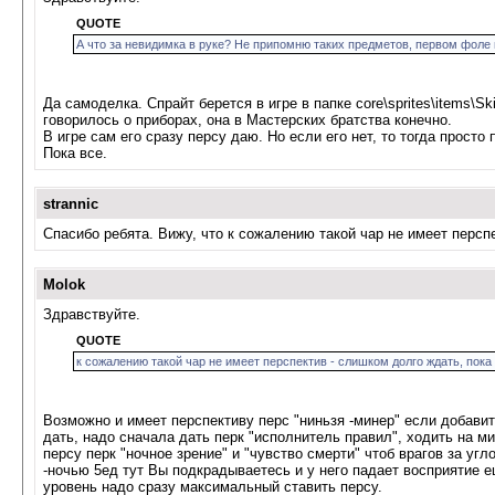
QUOTE
А что за невидимка в руке? Не припомню таких предметов, первом фоле в
Да самоделка. Спрайт берется в игре в папке core\sprites\items\Ski
говорилось о приборах, она в Мастерских братства конечно.
В игре сам его сразу персу даю. Но если его нет, то тогда прост
Пока все.
strannic
Спасибо ребята. Вижу, что к сожалению такой чар не имеет персп
Molok
Здравствуйте.
QUOTE
к сожалению такой чар не имеет перспектив - слишком долго ждать, пока
Возможно и имеет перспективу перс "ниньзя -минер" если добавит
дать, надо сначала дать перк "исполнитель правил", ходить на м
персу перк "ночное зрение" и "чувство смерти" чтоб врагов за у
-ночью 5ед тут Вы подкрадываетесь и у него падает восприятие е
уровень надо сразу максимальный ставить персу.