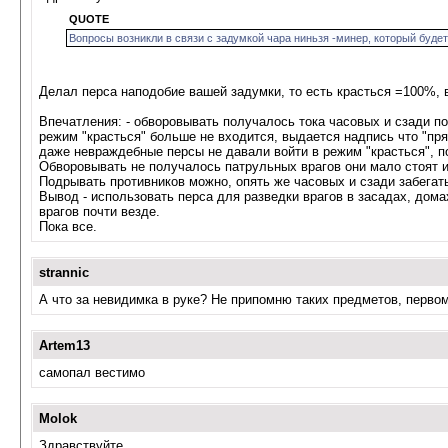
QUOTE
Вопросы возникли в связи с задумкой чара ниньзя -минер, который будет
Делал перса наподобие вашей задумки, то есть красться =100%, в
Впечатления: - обворовывать получалось тока часовых и сзади под
режим "красться" больше не входится, выдается надпись что "прят
даже невраждебные персы не давали войти в режим "красться", по
Обворовывать не получалось патрульных врагов они мало стоят и 
Подрывать противников можно, опять же часовых и сзади забегать,
Вывод - использовать перса для разведки врагов в засадах, дома
врагов почти везде.
Пока все.
strannic
А что за невидимка в руке? Не припомню таких предметов, первом
Artem13
самопал вестимо
Molok
Здравствуйте.