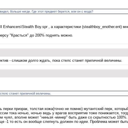
идел, больше нигде. Где этот предмет берется, или он с мода?
ll Enhancers\Stealth Boy.spr , а характеристики (stealthboy_enother.ent) 
о персу "Красться" до 200% поднять можно.
ектив - слишком долго ждать, пока стелс станет приличной величины.
 стелс станет приличной величины.
ь перки призрак, толстая кожа(точно не помню) мутантский перк, которы
иссии тока ночью, ночью ведь у врагов восприятие тоже понижается, то
глом чуял, вполне может "ниньзя -минер" быть даже со скрытностью 100%
ще -1 то есть он вообще слепнуть должен по идеи. Проблема может быть 