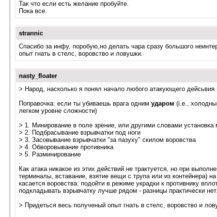
Так что если есть желание пробуйте.
Пока все.
strannic
Спасибо за инфу, поробую,но делать чара сразу большого неинтер
опыт гнать в стелс, воровство и ловушки.
nasty_floater
> Народ, насколько я понял начало любого атакующего дейсьвия 
Поправочка: если ты убиваешь врага одним
ударом
(i.e., холодн
легком уровне сложности)
> 1. Минирование в поле зрение, или другими словами установка 
> 2. Подбрасывание взрывчатки под ноги
> 3. Засовывание взрывчатки "за пазуху" скилом воровства
> 4. Обворовывание противника
> 5. Разминирование
.
Как атака никакое из этих действий не трактуется, но при выполн
терминалы, вставание, взятие вещи с трупа или из контейнера) н
касается воровства: подойти в режиме украдки к противнику вплот
подкладывать взрывчатку лучше рядом - разницы практически нет
> Придеться весь полученый опыт гнать в стелс, воровство и лов