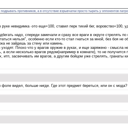
 подрывать противников, а в отсутствие взрывчатки просто тырить у оппонентов патро
 руке невидимка -это еще+100, ставил перк тихий бег, воровство=100, у
бегать надо, спереди замечали и сразу все враги в округе стрелять по 
аться нельзя", особенно если кто-то стал гнаться за мной, без боя не о
ка не зайдешь за стену или камень.
уходят. Плохо что у врагов оружие в руках, и еще заряжено - смысла не
 а если несколько врагов рядом(например в комнате), то не получится п
х, итп, засвечивать им врагов, а другим бойцом уже стрелять, гранаты 
 фоле видел, больше нигде. Где этот предмет береться, или он с мода?