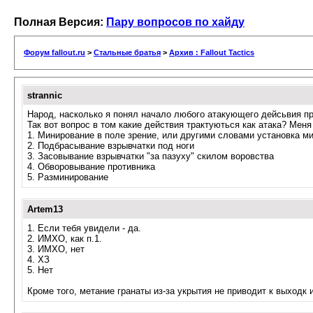
Полная Версия:
Пару вопросов по хайду
Форум fallout.ru
>
Стальные братья
>
Архив : Fallout Tactics
strannic
Народ, насколько я понял начало любого атакующего дейсьвия пр
Так вот вопрос в том какие действия трактуються как атака? Ме
1. Минирование в поле зрение, или другими словами установка м
2. Подбрасывание взрывчатки под ноги
3. Засовывание взрывчатки "за пазуху" скилом воровства
4. Обворовывание противника
5. Разминирование
Artem13
1. Если тебя увидели - да.
2. ИМХО, как п.1.
3. ИМХО, нет
4. ХЗ
5. Нет
Кроме того, метание гранаты из-за укрытия не приводит к выходк 