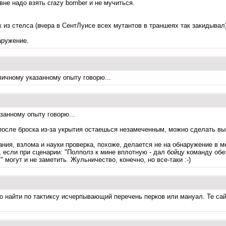
овне надо взять crazy bomber и не мучиться.
к из стелса (вчера в СентЛуисе всех мутантов в траншеях так закидывал
аружение.
личному указанному опыту говорю...
азанному опыту говорю...
а после броска из-за укрытия остаешься незамеченным, можно сделать вы
ания, взлома и науки проверка, похоже, делается не на обнаружение в 
, если при сценарии: "Полполз к мине вплотную - дал бойцу команду обе
могут и не заметить. Жульничество, конечно, но все-таки :-)
но найти по тактиксу исчерпывающий перечень перков или мануал. Те сай