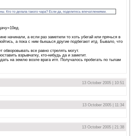
ны. Кто то делала такого чара? Если да, поделитесь впечатлениями.
дачу=10ед.
мне начинали, а если раз заметили то хоть убегай или прячься в
бойтись, а пока с ним бьешься другие подбегают итд. Бывало, что
т обворовывать все равно стрелять могут.
оставить взрывчатку, кто-нибудь да и заметит.
кидать на землю возле врага итп. Получалось пробегать по тылам
13 October 2005 | 10:51
13 October 2005 | 11:34
13 October 2005 | 21:38