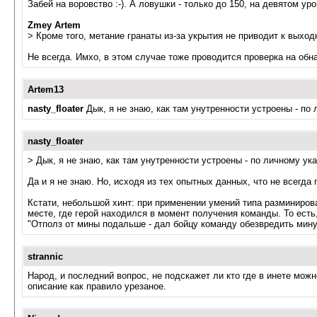
Забей на воровство :-). А ловушки - только до 150, на девятом ур
Zmey Artem
> Кроме того, метание гранаты из-за укрытия не приводит к выход
Не всегда. Имхо, в этом случае тоже проводится проверка на обн
Artem13
nasty_floater
Дык, я не знаю, как там унутренности устроены - по 
nasty_floater
> Дык, я не знаю, как там унутренности устроены - по личному ук
Да и я не знаю. Но, исходя из тех опытных данных, что не всегд
Кстати, небольшой хинт: при применении умений типа разминиров
месте, где герой находился в момент получения команды. То есть
"Отполз от мины подальше - дал бойцу команду обезвредить мину" 
strannic
Народ, и последний вопрос, не подскажет ли кто где в инете мож
описание как правило урезаное.