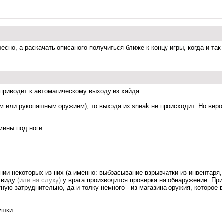
есно, а раскачать описаного получиться ближе к концу игры, когда и та
приводит к автоматическому выходу из хайда.
ым или рукопашным оружием), то выхода из sneak не происходит. Но веро
мины под ноги
ении некоторых из них (а именно: выбрасывание взрывчатки из инвентаря
а виду
(или на слуху)
у врага производится проверка на обнаружение. При
ную затруднительно, да и толку немного - из магазина оружия, которое 
.
ушки.