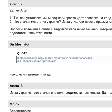
strannic
2Zmey Artem
1. Т.е. при установке мины под ноги просто идет проверка на хай
2. Что значит метать из укрытия? Из-за угла или просто правым 
Вопросы возникли в связи с задумкой чара ниньзя-минер, который
поделитесь впечатлениями.
Sir Meshalot
QUOTE
3. Засовывание взрывчатки "за пазуху" скилом воровства
4. Обворовывание противника
имхо, если заметят - то да!
Artem13
Из-за укрытия - это значит вне поля видимости противника. Да, 
Molok
Здравствуйте.