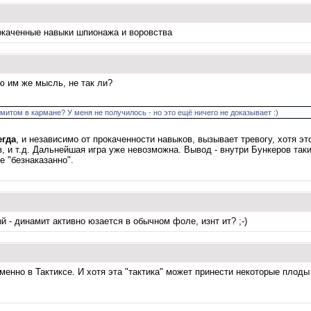
рокаченные навыки шпионажа и воровства
ю им же мысль, не так ли?
митом в кармане? У меня не получилось - но это ещё ничего не доказывает :)
егда
, и независимо от прокаченности навыков, вызывает тревогу, хотя э
ов, и т.д. Дальнейшая игра уже невозможна. Вывод - внутри Бункеров та
е "безнаказанно".
 - динамит активно юзается в обычном фоле, изнт ит? ;-)
нно в Тактиксе. И хотя эта "тактика" может принести некоторые плоды в