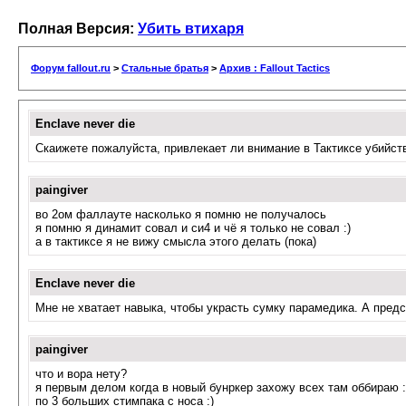
Полная Версия:
Убить втихаря
Форум fallout.ru
>
Стальные братья
>
Архив : Fallout Tactics
Enclave never die
Скаижете пожалуйста, привлекает ли внимание в Тактиксе убийств
paingiver
во 2ом фаллауте насколько я помню не получалось
я помню я динамит совал и си4 и чё я только не совал :)
а в тактиксе я не вижу смысла этого делать (пока)
Enclave never die
Мне не хватает навыка, чтобы украсть сумку парамедика. А предсто
paingiver
что и вора нету?
я первым делом когда в новый бунркер захожу всех там оббираю :
по 3 больших стимпака с носа :)