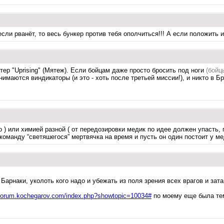
сли рванёт, то весь бункер против тебя ополчиться!!! А если положить 
тер "Uprising" (Мятеж). Если бойцам даже просто бросить под ноги
(бойц
имаются виндикаторы (и это - хоть после третьей миссии!), и никто в Бр
 ) или химией разной ( от передозировки медик по идее должен упасть, 
манду “светяшегося” мертвячка на время и пусть он один постоит у мед
арнаки, уколоть кого надо и убежать из поля зрения всех врагов и зата
/fforum.kochegarov.com/index.php?showtopic=10034#
по моему еще была тем