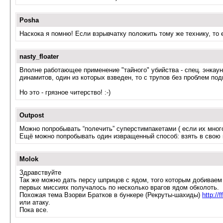
Posha
Наскока я помню! Если взрывчатку положить тому же технику, то е
nasty_floater
Вполне работающее применение "тайного" убийства - спец. энкаун
динамитов, один из которых взведен, то с трупов без проблем подн
Но это - грязное читерство! :-)
Outpost
Можно попробывать “полечить” суперстимпакетами ( если их много
Ещё можно попробывать один извращенный способ: взять в свою ко
Molok
Здравствуйте
Так же можно дать персу шприцов с ядом, того которым добиваем Б
первых миссиях получалось по несколько врагов ядом обколоть.
Похожая тема Взорви Братков в бункере (Рекруты-шахиды)
http:/
или атаку.
Пока все.