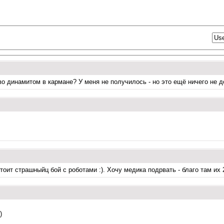
о динамитом в кармане? У меня не получилось - но это ещё ничего не д
ит страшныйц бой с роботами :). Хочу медика подрвать - благо там их 2 
)