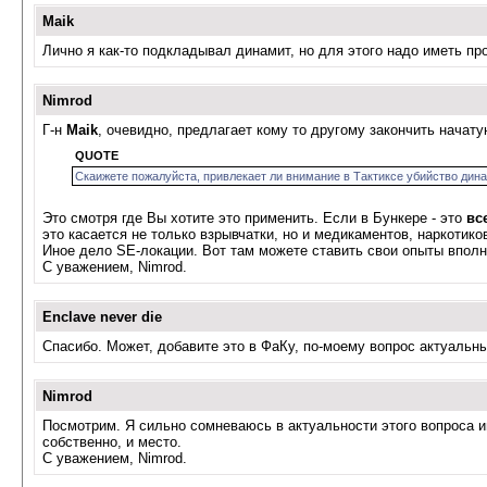
Maik
Лично я как-то подкладывал динамит, но для этого надо иметь п
Nimrod
Г-н
Maik
, очевидно, предлагает кому то другому закончить начату
QUOTE
Скаижете пожалуйста, привлекает ли внимание в Тактиксе убийство дина
Это смотря где Вы хотите это применить. Если в Бункере - это
вс
это касается не только взрывчатки, но и медикаментов, наркотик
Иное дело SE-локации. Вот там можете ставить свои опыты вполн
С уважением, Nimrod.
Enclave never die
Спасибо. Может, добавите это в ФаКу, по-моему вопрос актуальный
Nimrod
Посмотрим. Я сильно сомневаюсь в актуальности этого вопроса име
собственно, и место.
С уважением, Nimrod.