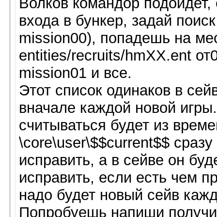
Волков командор подойдет, 
входа в бункер, задай поис
mission00), попадешь на ме
entities/recruits/hmХХ.ent о
mission01 и все.
Этот список одинаков в сей
вначале каждой новой игры.
считываться будет из време
\core\user\$$current$$ сразу
исправить, а в сейве он бу
исправить, если есть чем п
надо будет новый сейв кажд
Попробуешь напиши получит