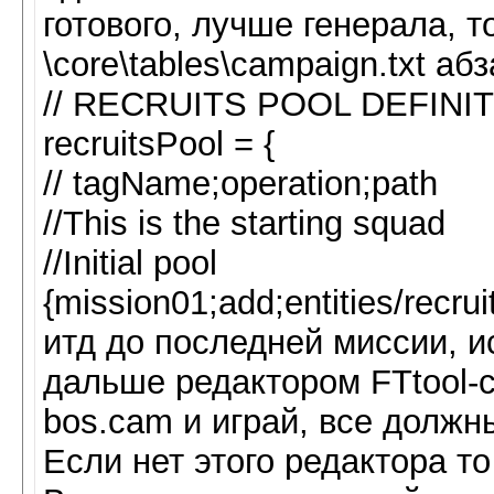
готового, лучше генерала, т
\core\tables\campaign.txt абз
// RECRUITS POOL DEFINI
recruitsPool = {
// tagName;operation;path
//This is the starting squad
//Initial pool
{mission01;add;entities/recru
итд до последней миссии, и
дальше редактором FTtool-с
bos.cam и играй, все должн
Если нет этого редактора т