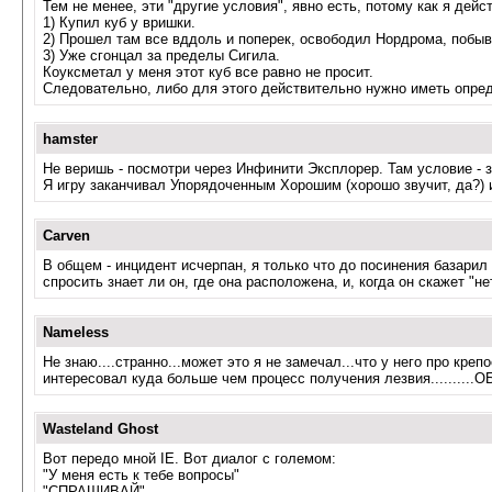
Тем не менее, эти "другие условия", явно есть, потому как я дейс
1) Купил куб у вришки.
2) Прошел там все вддоль и поперек, освободил Нордрома, побыв
3) Уже сгонцал за пределы Сигила.
Коуксметал у меня этот куб все равно не просит.
Следовательно, либо для этого действительно нужно иметь опреде
hamster
Не веришь - посмотри через Инфинити Эксплорер. Там условие - з
Я игру заканчивал Упорядоченным Хорошим (хорошо звучит, да?) и
Carven
В общем - инцидент исчерпан, я только что до посинения базарил
спросить знает ли он, где она расположена, и, когда он скажет "н
Nameless
Не знаю....странно...может это я не замечал...что у него про крепо
интересовал куда больше чем процесс получения лезвия..........
Wasteland Ghost
Вот передо мной IE. Вот диалог с големом:
"У меня есть к тебе вопросы"
"СПРАШИВАЙ"