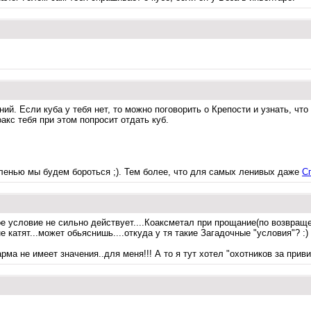
ий. Если куба у тебя нет, то можно поговорить о Крепости и узнать, чт
оакс тебя при этом попросит отдать куб.
 ленью мы будем бороться ;). Тем более, что для самых ленивых даже
С
ое условие не сильно действует....Коаксметал при прощание(по возвращен
е катят...может обьяснишь....откуда у тя такие Загадочные "условия"? :)
арма не имеет значения..для меня!!! А то я тут хотел "охотников за прив