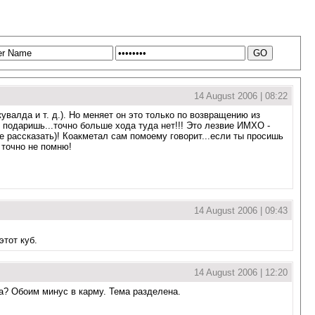
14 August 2006 | 08:22
увалда и т. д.). Но меняет он это только по возвращению из
го подаришь...точно больше хода туда нет!!! Это лезвие ИМХО -
ое рассказать)! Коакметал сам помоему говорит...если ты просишь
 точно не помню!
14 August 2006 | 09:43
этот куб.
14 August 2006 | 12:20
а? Обоим минус в карму. Тема разделена.