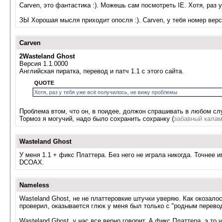
Carven, это фантастика :). Можешь сам посмотреть IE. Хотя, раз 
ЗЫ Хорошая мысля приходит опосля :). Carven, у тебя номер верс
Carven
2Wasteland Ghost
Версия 1.1.0000
Английская пиратка, перевод и патч 1.1 с этого сайта.
QUOTE
Хотя, раз у тебя уже всё получилось, не вижу проблемы
Проблема втом, что он, в поидее, должон спрашивать в любом слу
Тормоз я могучий, надо было сохранить сохранку (
забавный кала
Wasteland Ghost
У меня 1.1 + фикс Платтера. Без него не играла никогда. Точнее 
DCOAX.
Nameless
Wasteland Ghost, не не платтеровкие штучки уверяю. Как окозалось
проверил, оказывается глюк у меня был только с "родным переводо
Wasteland Ghost, у нас все верно говорит. А фикс Платтера, э то