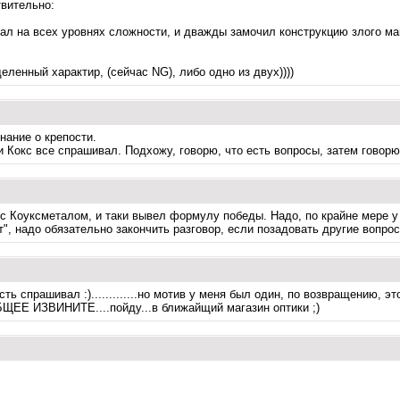
твительно:
ал на всех уровнях сложности, и дважды замочил конструкцию злого ма
ленный характир, (сейчас NG), либо одно из двух))))
нание о крепости.
 Кокс все спрашивал. Подхожу, говорю, что есть вопросы, затем говорю,
 с Коуксметалом, и таки вывел формулу победы. Надо, по крайне мере у 
ет", надо обязательно закончить разговор, если позадовать другие вопро
сть спрашивал :).............но мотив у меня был один, по возвращению, э
ОБЩЕЕ ИЗВИНИТЕ....пойду...в ближайщий магазин оптики ;)