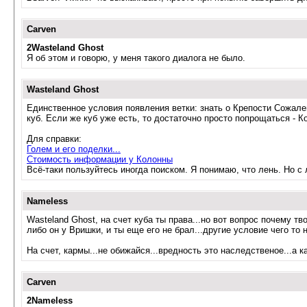
Carven
2Wasteland Ghost
Я об этом и говорю, у меня такого диалога не было.
Wasteland Ghost
Единственное условия появления ветки: знать о Крепости Сожален
куб. Если же куб уже есть, то достаточно просто попрощаться - К
Для справки:
Голем и его поделки...
Стоимость информации у Колонны
Всё-таки пользуйтесь иногда поиском. Я понимаю, что лень. Но с
Nameless
Wasteland Ghost, на счет куба ты права...но вот вопрос почему тв
либо он у Вришки, и ты еще его не брал...другие условие чего то н
На счет, кармы...не обижайся...вредность это наследственое...а к
Carven
2Nameless