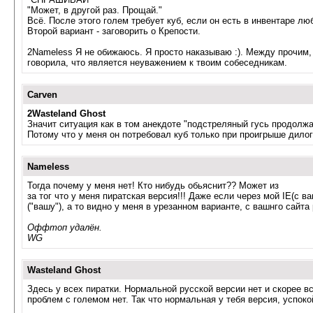
"Может, в другой раз. Прощай."
Всё. После этого голем требует куб, если он есть в инвентаре лю
Второй вариант - заговорить о Крепости.
2Nameless Я не обижаюсь. Я просто наказываю :). Между прочим
говорила, что является неуважением к твоим собеседникам.
Carven
2Wasteland Ghost
Значит ситуация как в том анекдоте "подстреляный гусь продолжае
Потому что у меня он потребовал куб только при проигрыше дило
Nameless
Тогда почему у меня нет! Кто нибудь обьяснит?? Может из
за тог что у меня пиратская версия!!! Даже если через мой IE(c 
("вашу"), а то видно у меня в урезанном варианте, с вашнго сайт
Оффтоп удалён.
WG
Wasteland Ghost
Здесь у всех пиратки. Нормальной русской версии нет и скорее все
проблем с големом нет. Так что нормальная у тебя версия, успокой