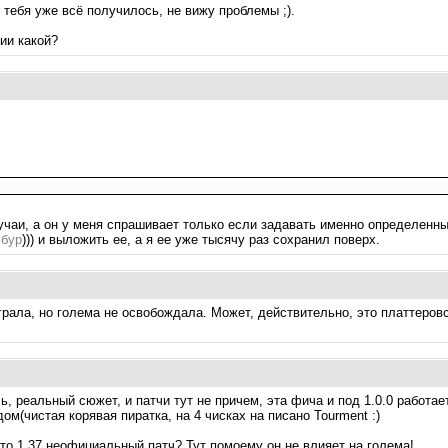
у тебя уже всё получилось, не вижу проблемы ;).
ии какой?
чаи, а он у меня спрашивает только если задавать именно определенный
мбур
))) и выложить ее, а я ее уже тысячу раз сохранил поверх.
играла, но голема не освобождала. Может, действительно, это платтеров
, реальный сюжет, и патчи тут не причем, эта фича и под 1.0.0 работает,
м(чистая корявая пиратка, на 4 чисках на писано Tourment :)
 что 1.37 неофициальный патч? Тут помоему он не влияет на голема!