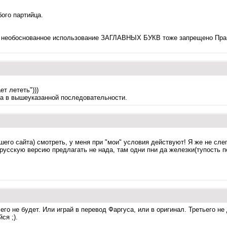
бого партийца.
, необоснованное использование ЗАГЛАВНЫХ БУКВ тоже запрещено Прави
т лететь")))
га в вышеуказанной последовательности.
вашего сайта) смотреть, у меня при "мои" условия действуют! Я же не сл
а русскую версию предлагать не нада, там одни пни да железки(тупость п
го не будет. Или играй в перевод Фаргуса, или в оригинал. Третьего не 
ся ;).