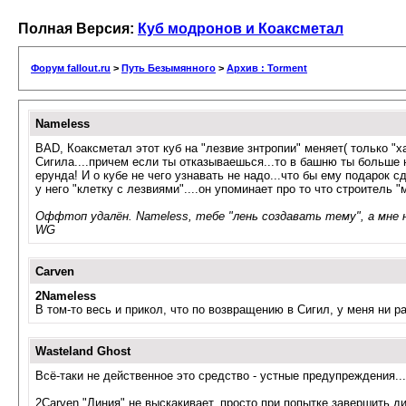
Полная Версия:
Куб модронов и Коаксметал
Форум fallout.ru
>
Путь Безымянного
>
Архив : Torment
Nameless
BAD, Коаксметал этот куб на "лезвие знтропии" меняет( только "ха
Сигила....причем если ты отказываешься...то в башню ты больше н
ерунда! И о кубе не чего узнавать не надо...что бы ему подарок 
у него "клетку с лезвиями"....он упоминает про то что строитель
Оффтоп удалён. Nameless, тебе "лень создавать тему", а мне 
WG
Carven
2Nameless
В том-то весь и прикол, что по возвращению в Сигил, у меня ни р
Wasteland Ghost
Всё-таки не действенное это средство - устные предупреждения..
2Carven "Линия" не выскакивает, просто при попытке завершить ди