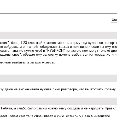
отик", боец, 1-23 хлесткий + может менять форму под кулачное, топор, к
е войдешь, и он на тебя обидеться :)....как в принципе и если ты ему е
сделать...знание нужно чтоб в "РУБИКОН" попасть(о нем могут только дв
 "машины снов", обешал ему за клетку помочь выбраться из города, хотя я
не лень раздавать за это минусы.
азу даже не выскакивала нужная лини разговора, что бы втюхать голему 
. Ребята, а слабо было самим новую тему создать и не нарушать Правил
алог Голем сам тебя спрашивает о кубе, если он у Беза в инвентаре.