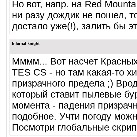
Но вот, напр. на Red Mounta
ни разу дождик не пошел, т
достало уже(!), залить бы э
Infernal knight
Мммм... Вот насчет Красных 
TES CS - но там какая-то хи
призрачного предела ;) Врод
который ставит пылевые бур
момента - падения призрачн
подобное. Учти погоду можн
Посмотри глобальные скрип