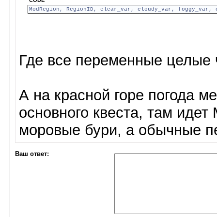
CODE
ModRegion, RegionID, clear_var, cloudy_var, foggy_var, 
Где все переменные целые 
А на красной горе погода м
основного квеста, там идет
моровые бури, а обычные п
Ваш ответ: