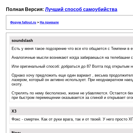
Полная Версия:
Лучший способ самоубийства
Форум fallout.ru
>
На привале
soundslash
Есть у меня такое подозрение что все кто общается с Темпени в е
Аналогичные мысли возникают когда забираешься на телебашни с 
Или оригинальный способ: добраться до 87 Волта под открытым н
Однако хочу предложить еще один вариант , весьма продолжитель
лазером, который он активно использует. При неоднакратном наез
охоту.
Стрелять по нему бесполезно, жизни не убавляются. Остается беж
при быстром перемещении оказывается за спиной и открывает огон
X3
Фокс - смертен. Как от руки врага, так и от твоей. У него просто Х
Navy