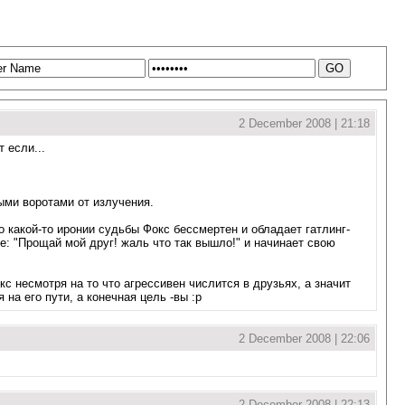
2 December 2008 | 21:18
 если...
ыми воротами от излучения.
какой-то иронии судьбы Фокс бессмертен и обладает гатлинг-
де: "Прощай мой друг! жаль что так вышло!" и начинает свою
с несмотря на то что агрессивен числится в друзьях, а значит
на его пути, а конечная цель -вы :р
2 December 2008 | 22:06
2 December 2008 | 22:13