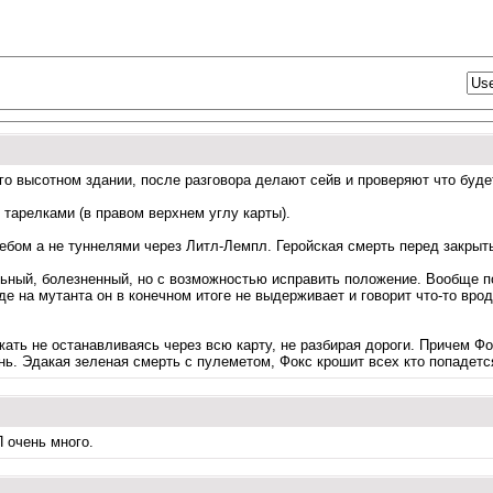
го высотном здании, после разговора делают сейв и проверяют что будет
тарелками (в правом верхнем углу карты).
ебом а не туннелями через Литл-Лемпл. Геройская смерть перед закрыт
ный, болезненный, но с возможностью исправить положение. Вообще по 
де на мутанта он в конечном итоге не выдерживает и говорит что-то вро
ать не останавливаясь через всю карту, не разбирая дороги. Причем Фок
ь. Эдакая зеленая смерть с пулеметом, Фокс крошит всех кто попадется 
П очень много.