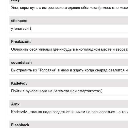
Увы, спрыгнуть с исторического здания-обелиска (в моск мне мысл
silencero
утопиться )
Freakazoitt
Обложить себя минами где-нибудь в многолюдном месте и взорва
soundslash
Выстрелить из "Толстяка" в небо и ждать когда снаряд свалится н
Kadetvdv
Пойти в рукопашную на бегемота или смертокогта:-)
Arnx
Kadetvdv ..только надо раздеться и ничем не пользоваться.. а то 
Flashback