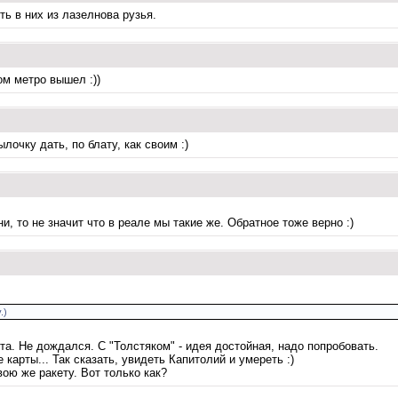
ть в них из лазелнова рузья.
ом метро вышел :))
очку дать, по блату, как своим :)
, то не значит что в реале мы такие же. Обратное тоже верно :)
.)
та. Не дождался. С "Толстяком" - идея достойная, надо попробовать.
арты... Так сказать, увидеть Капитолий и умереть :)
ою же ракету. Вот только как?