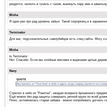
раздется, залезть в тунель с газом, выкинуть пару мин и шмальну
Misha
Я один раз про рад-уровень забыл. Такой сюрпризец в в зараженн
Terminator
Для вас, подсознательных самоубийцов есть спец сайты. Могу ссыл
Misha
to Terminator
Нет. Спасибо. Если мы злобные мясники и вырезаем целые деревни
Navy
QUOTE
Выстрелить из "Толстяка" в небо и ждать когда снаряд свалится на голову
Стрелял в небо из "Ракетки", ожидая возврата брошенного предме
Ещё можно без рад-защиты совершить речной круиз по всей длине к
Плюс, вспомнилась старая забава - можно попробовать догнать св