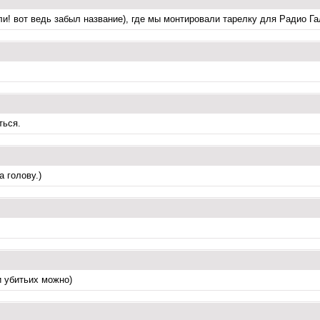
и! вот ведь забыл название), где мы монтировали тарелку для Радио Гала
ться.
а голову.)
и убитьих можно)