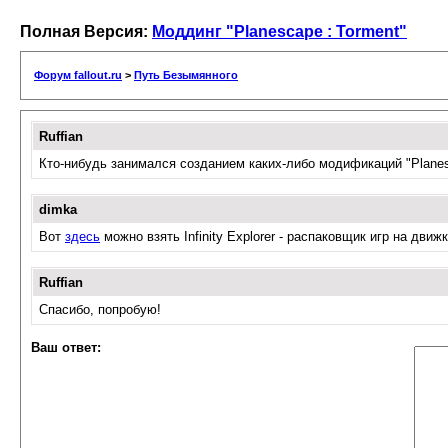
Полная Версия:
Моддинг "Planescape : Torment"
Форум fallout.ru
>
Путь Безымянного
Ruffian
Кто-нибудь занимался созданием каких-либо модификаций "Planes
dimka
Вот
здесь
можно взять Infinity Explorer - распаковщик игр на движке 
Ruffian
Спасибо, попробую!
Ваш ответ: