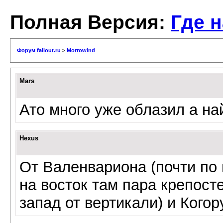
Полная Версия:
Где 
Форум fallout.ru
>
Morrowind
Mars
Ато много уже облазил а най
Hexus
От Валенвариона (почти по 
на восток там пара крепост
запад от вертикали) и Когор