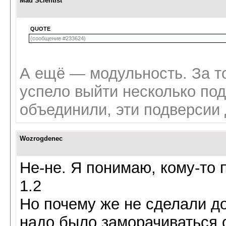
Mad Scientist
QUOTE
(сообщение #233624)
А ещё — модульность. За то 
успело выйти несколько под
объединили, эти подверсии 
Wozrogdenec
Не-не. Я понимаю, кому-то 
1.2
Но почему же не сделали до
надо было заморачиваться о