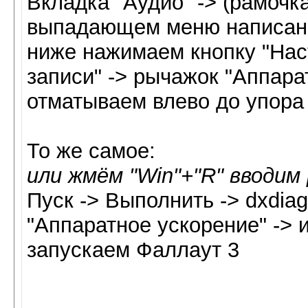
Вкладка "Аудио" -> (рамочк
выпадающем меню написано 
ниже нажимаем кнопку "Наст
записи" -> рычажок "Аппара
отматываем влево до упора -
То же самое:
или жмём "Win"+"R" вводим 
Пуск -> Выполнить -> dxdiag
"Аппаратное ускорение" -> 
запускаем Фаллаут 3