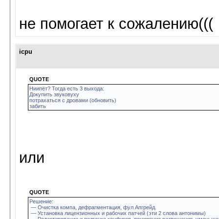
не помогает к сожалению(((
icpu
QUOTE
Ниипёт? Тогда есть 3 выхода:
Докупить звуковуху
потрахаться с дровами (обновить)
забить
или
QUOTE
Решение:
— Очистка компа, дефрагментация, фул Апгрейд.
— Установка лицензионных и рабочих патчей (эти 2 слова антонимы)
— Редактирование и подгонка конфигов, понижение разрешения, уменьшен