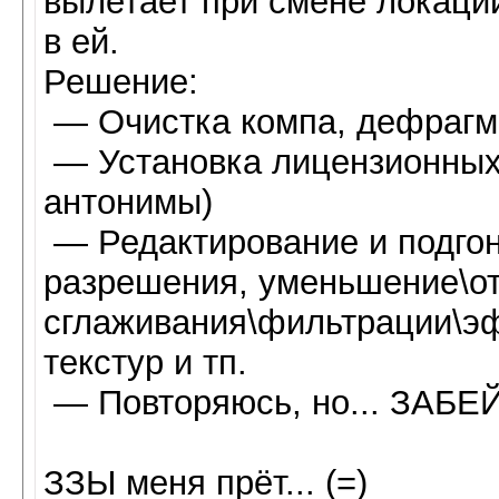
вылетает при смене локаци
в ей.
Решение:
— Очистка компа, дефрагм
— Установка лицензионных 
антонимы)
— Редактирование и подгон
разрешения, уменьшение\о
сглаживания\фильтрации\э
текстур и тп.
— Повторяюсь, но... ЗАБЕЙ
ЗЗЫ меня прёт... (=)