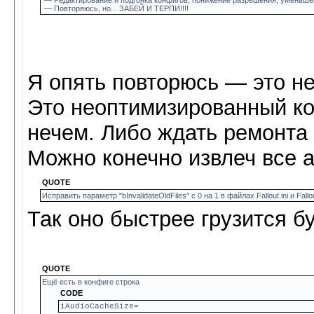
— Повторяюсь, но... ЗАБЕЙ И ТЕРПИ!!!!
Я опять повторюсь — это не
Это неоптимизированный ко
нечем. Либо ждать ремонта в
Можно конечно извлеч все а
QUOTE
Исправить параметр "bInvalidateOldFiles" с 0 на 1 в файлах Fallout.ini и Fal
Так оно быстрее грузится бу
QUOTE
Ещё есть в конфиге строка
CODE
iAudioCacheSize=