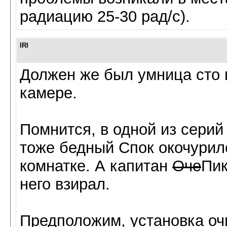
радиацию 25-30 рад/с).
IRI
Должен же был умница сто п
камере.
Помнится, в одной из сери
тоже бедный Спок окочурил
комнатке. А капитан
Оче
Пик
него взирал.
Предположим, установка оч