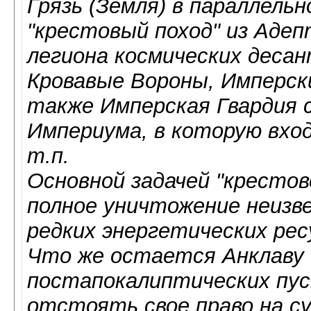
Грязь (Земля) в параллель
"крестовый поход" из Адеп
легиона космических деса
Кровавые Вороны, Имперски
также Имперская Гвардия с
Империума, в которую вхо
т.п.
Основной задачей "крестов
полное уничтожение неизве
редких энергетических рес
Что же остается Анклаву 
постапокалиптических пу
отстоять свое право на су