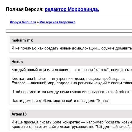
Полная Версия:
редактор Морровинда.
Форум fallout.ru
>
Мастерская Кагренака
maksim mk
Я не понимаю,как создать новые дома,локации... оружие добавить
Hexus
Каждый новый дом или локация — это новая "клетка", поищи в ме
Клетки типа Interior — внутреннии: дома, пещеры, гробницы,....
Exterior — внешний мир, поделен на регионы каждий с своим типо
Чтоб переместится между ними нужно использовать такой объект ка
Части домов и мебель можно найти в разделе "Static".
Artem13
И еще просьба писать боле конкретно — например "создать новые
Кроме того, на этом сайте лежит руководство "CS для чайников"..