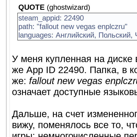
QUOTE
(ghostwizard)
steam_appid: 22490
path: "fallout new vegas enplczru"
languages: Английский, Польский,
У меня купленная на диске 
же App ID 22490. Папка, в к
же:
fallout new vegas enplczr
означает доступные языковы
Дальше, на счет измененног
вижу, поменялось все то, ч
игры: немногочисленные пер