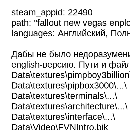
steam_appid: 22490
path: "fallout new vegas enpl
languages: Английский, Пол
Дабы не было недоразумени
english-версию. Пути и фай
Data\textures\pimpboy3billion\
Data\textures\pipbox3000\...\
Data\textures\terminals\...\
Data\textures\architecture\...\
Data\textures\interface\...\
Data\Video\FVNIntro.bik