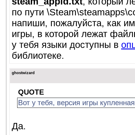
steam_appid.txt
, который л
по пути \Steam\steamapps\
напиши, пожалуйста, как им
игры, в которой лежат файл
у тебя языки доступны в
оп
библиотеке.
ghostwizard
QUOTE
Вот у тебя, версия игры купленна
Да.