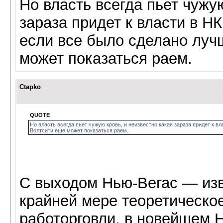
Но власть всегда пьет чужу
зараза придет к власти в Н
если все было сделано луч
может показаться раем.
Ctapko
QUOTE
Но власть всегда пьет чужую кровь, и неизвестно какая зараза придет к 
Волтсити еще может показаться раем.
С выходом Нью-Вегас — изве
крайней мере теоретическое
работорговли, в новейшем Н