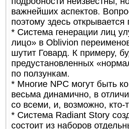
подробности неизвестны, н
важнейших аспектов. Вопро
поэтому здесь открывается 
* Система генерации лиц у
лицо» в Oblivion переимено
шутит Говард. К примеру, б
предустановленных «нормал
по ползункам.
* Многие NPC могут быть к
весьма динамично, в отличи
со всеми, и, возможно, кто-
* Система Radiant Story со
состоит из наборов отдель