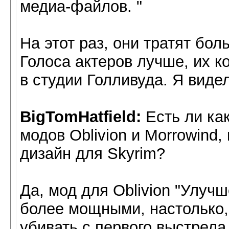
медиа-файлов. "
На этот раз, они тратят бол
Голоса актеров лучше, их к
в студии Голливуда. Я виде
BigTomHatfield:
Есть ли ка
модов Oblivion и Morrowind,
дизайн для Skyrim?
Да, мод для Oblivion "Улуч
более мощными, настолько,
убивать с первого выстрела.