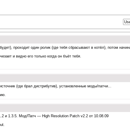
 будет), проходит один ролик (где тебя сбрасывают в котёл), потом нач
езает и видно его только когда он бъёт тебя.
 источник (где брал дистрибутив), установленные моды/патчи...
ию.
1.2 и 1.3.5. Мод/Патч — High Resolution Patch v2.2 от 10.08.09
ut.