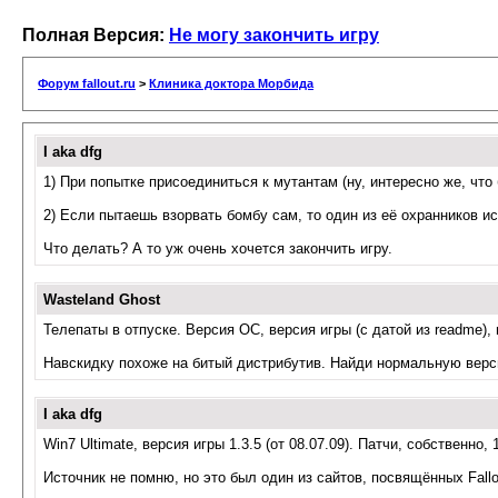
Полная Версия:
Не могу закончить игру
Форум fallout.ru
>
Клиника доктора Морбида
I aka dfg
1) При попытке присоединиться к мутантам (ну, интересно же, что
2) Если пытаешь взорвать бомбу сам, то один из её охранников исч
Что делать? А то уж очень хочется закончить игру.
Wasteland Ghost
Телепаты в отпуске. Версия ОС, версия игры (с датой из readme),
Навскидку похоже на битый дистрибутив. Найди нормальную верс
I aka dfg
Win7 Ultimate, версия игры 1.3.5 (от 08.07.09). Патчи, собственно, 
Источник не помню, но это был один из сайтов, посвящённых Fallo