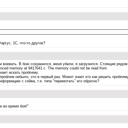
аргус, 1С, что-то другое?
м воевать. В бою сохранился, меня убили, я загрузился. Стоящие рядом
renced memory at 9417641 c. The memory could not be read from
инает искать проблему.
 проблем небыло, это в первый раз. Может знает кто как решить пробле
формацию с сейва, т.е. типа "перемотать" его обратно?
 во время боя!"