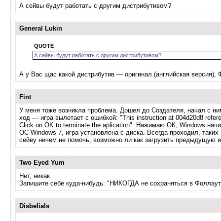
А сейвы будут работать с другим дистрибутивом?
General Lukin
QUOTE
А сейвы будут работать с другим дистрибутивом?
А у Вас щас какой дистрибутив — оригинал (английская версия), Ф
Fint
У меня тоже возникла проблема. Дошел до Создателя, начал с ни
ход — игра вылетает с ошибкой: "This instruction at 004d20d8 refe
Click on OK to terminate the aplication". Нажимаю ОК, Windows нач
ОС Windows 7, игра установлена с диска. Всегда проходил, таких
сейву ничем не помочь, возможно ли как загрузить предыдущую ин
Two Eyed Yum
Нет, никак.
Запишите себе куда-нибудь: "НИКОГДА не сохраняться в Фоллауте
Disbelials