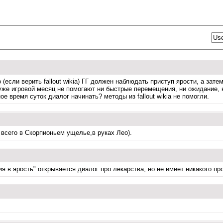
(если верить fallout wikia) ГГ должен наблюдать приступ ярости, а зат
уже игровой месяц не помогают ни быстрые перемещения, ни ожидание, ни
е время суток диалог начинать? методы из fallout wikia не помогли.
 всего в Скорпионьем ущелье,в руках Лео).
ия в ярость" открывается диалог про лекарства, но не имеет никакого пр