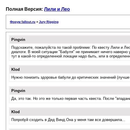
Полная Версия:
Лили и Лео
Форум fallout.ru
>
Jury Rigging
Pingvin
Подскажите, пожалуйста по такой проблеме: По квесту Лили и Лео 
диалоги. В моей ситуации "Бабуля" не принимает ничего наверно 
тут в какой-то определенной локации надо быть, или в определенно
Klod
Нужно понизить здоровье бабули до критических значений (лучше
Pingvin
Да, это так. Но это же только первая часть квеста. После "впадан
Klod
Попробуй сходить в Дед Винд.Она у меня там все довершила...