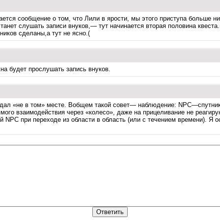
ается сообщение о том, что Лили в ярости, мы этого приступа больше ни
танет слушать записи внуков,— тут начинается вторая половина квеста.
ников сделаны,а тут не ясно.(
жна будет прослушать запись внуков.
 ждал «не в том» месте. Вобщем такой совет— наблюдение: NPC—спутник
рямого взаимодействия через «колесо», даже на прицеливание не реагиру
 NPC при переходе из области в область (или с течением времени). Я о