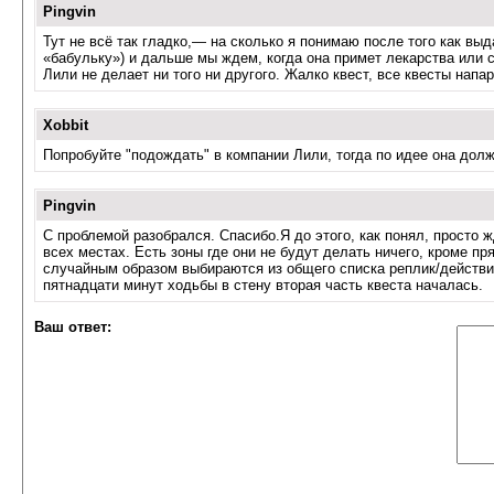
Pingvin
Тут не всё так гладко,— на сколько я понимаю после того как выд
«бабульку») и дальше мы ждем, когда она примет лекарства или с
Лили не делает ни того ни другого. Жалко квест, все квесты напар
Xobbit
Попробуйте "подождать" в компании Лили, тогда по идее она дол
Pingvin
С проблемой разобрался. Спасибо.Я до этого, как понял, просто
всех местах. Есть зоны где они не будут делать ничего, кроме п
случайным образом выбираются из общего списка реплик/действий
пятнадцати минут ходьбы в стену вторая часть квеста началась.
Ваш ответ: