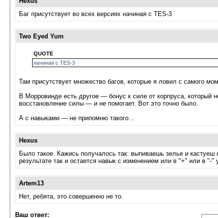
Hexus
Баг присутствует во всех версиях начиная с TES-3
Two Eyed Yum
QUOTE
начиная с TES-3
Там присутствует множество багов, которые я ловил с самого мом
В Морровинде есть другое — бонус к силе от корпруса, который н
восстановление силы — и не помогает. Вот это точно было.
А с навыками — не припомню такого...
Hexus
Было такое. Кажись получалось так: выпиваешь зелье и кастуеш 
результате так и остается навык с изменением или в "+" или в "
Artem13
Нет, ребята, это совершенно не то.
Ваш ответ: