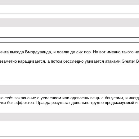
ента выхода Вмордувинда, и ловлю до сих пор. Но вот именно такого не
езаметно наращивается, а потом бесследно убивается атаками Greater B
на себя заклинание с усилением или одеваешь вещь с бонусами, и иногд
-" уже без эффектов. Правда результат довольно трудно предсказуемый и