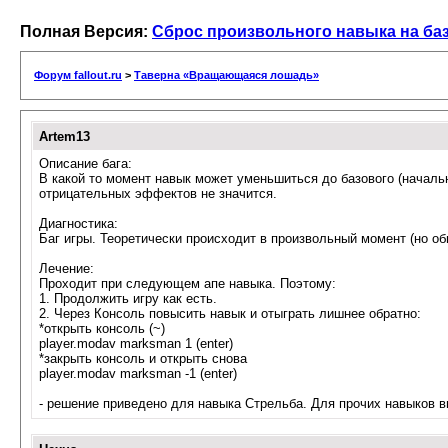
Полная Версия:
Сброс произвольного навыка на ба
Форум fallout.ru
>
Таверна «Вращающаяся лошадь»
Artem13
Описание бага:
В какой то момент навык может уменьшиться до базового (началь
отрицательных эффектов не значится.
Диагностика:
Баг игры. Теоретически происходит в произвольный момент (но о
Лечение:
Проходит при следующем апе навыка. Поэтому:
1. Продолжить игру как есть.
2. Через Консоль повысить навык и отыграть лишнее обратно:
*открыть консоль (~)
player.modav marksman 1 (enter)
*закрыть консоль и открыть снова
player.modav marksman -1 (enter)
- решение приведено для навыка Стрельба. Для прочих навыков в