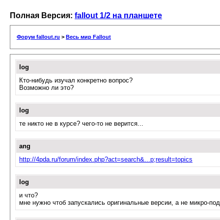
Полная Версия:
fallout 1/2 на планшете
Форум fallout.ru
>
Весь мир Fallout
log
Кто-нибудь изучал конкретно вопрос?
Возможно ли это?
log
те никто не в курсе? чего-то не верится...
ang
http://4pda.ru/forum/index.php?act=search&...p;result=topics
log
и что?
мне нужно чтоб запускались оригинальные версии, а не микро-под