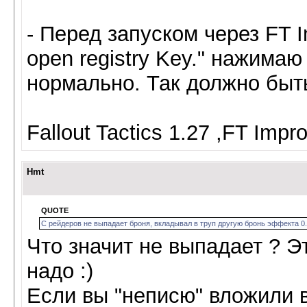
- Перед запуском через FT I
open registry Key." нажимаю
нормально. Так должно быт
Fallout Tactics 1.27 ,FT Impr
Hmt
QUOTE
С рейдеров не выпадает броня, вкладывал в труп другую бронь эффекта 0.
Что значит не выпадает ? Эт
надо :)
Если вы "неписю" вложили в