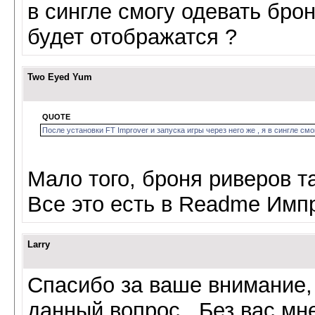
в сингле смогу одевать бро
будет отображатся ?
Two Eyed Yum
QUOTE
После установки FT Improver и запуска игры через него же , я в сингле см
Мало того, броня риверов т
Все это есть в Readme Имп
Larry
Спасибо за ваше внимание,
данный вопрос . Без вас мн