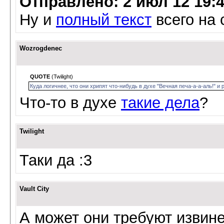
Отправлено: 2 июл 12 19:
Ну и
полный текст
всего на 
Wozrogdenec
QUOTE
(Twilight)
Куда логичнее, что они хрипят что-нибудь в духе "Вечная печа-а-а-аль!" и р
Что-то в духе
такие дела
?
Twilight
Таки да :3
Vault City
А может они требуют извине