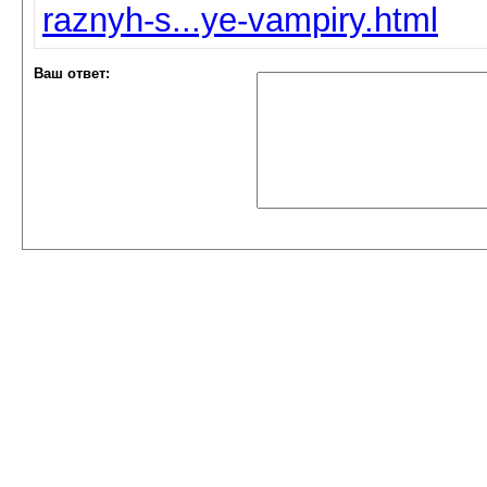
raznyh-s...ye-vampiry.html
Ваш ответ: