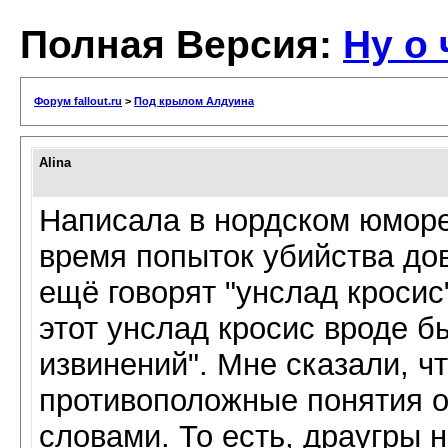
Полная Версия:
Ну о 
Форум fallout.ru
>
Под крылом Алдуина
Alina
Написала в нордском юморе
время попыток убийства дов
ещё говорят "унслад кросис
этот унслад кросис вроде б
извинений". Мне сказали, ч
противоположные понятия о
словами. То есть, драугры н