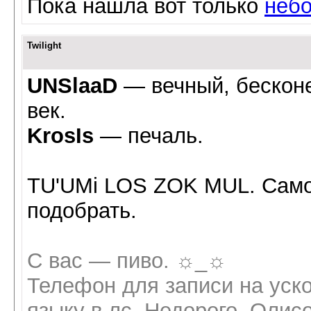
Пока нашла вот только
неб
Twilight
UNSlaaD
— вечный, бескон
век.
KrosIs
— печаль.
TU'UMi LOS ZOK MUL. Самое
подобрать.
C вас — пиво. ☼_☼
Телефон для записи на уск
языку в лс. Недорого. Олисо