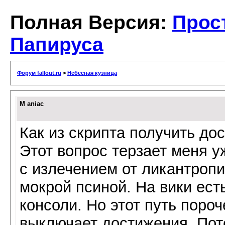
Полная Версия:
Прос
Папируса
Форум fallout.ru
>
Небесная кузница
M aniac
Как из скрипта получить до
Этот вопрос терзает меня у
с излечением от ликантропи
мокрой псиной. На вики есть
консоли. Но этот путь поро
выключает достижения. Пот