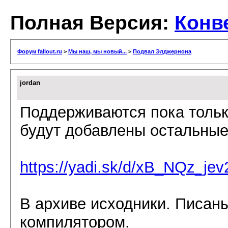
Полная Версия:
Конве
Форум fallout.ru
>
Мы наш, мы новый...
>
Подвал Элджернона
jordan
Поддерживаются пока тольк
будут добавлены остальные
https://yadi.sk/d/xB_NQz_jev
В архиве исходники. Писаны
компилятором.