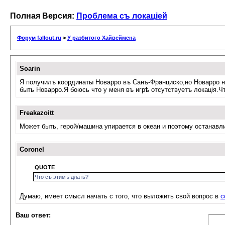
Полная Версия:
Проблема съ локацiей
Форум fallout.ru
>
У разбитого Хайвеймена
Soarin
Я получилъ координаты Новарро въ Санъ-Франциско,но Новарро не
быть Новарро.Я боюсь что у меня въ игрѣ отсутствуетъ локацiя.Ч
Freakazoitt
Может быть, герой/машина упирается в океан и поэтому останавли
Coronel
QUOTE
Что съ этимъ длать?
Думаю, имеет смысл начать с того, что выложить свой вопрос в
с
Ваш ответ: