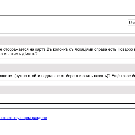
 отображается на картѣ.Въ колонкѣ съ локацiями справа есть Новарро
то съ этимъ дѣлать?
вается (нужно отойти подальше от берега и опять нажать)? Ещё такое б
оответствующем разделе
.