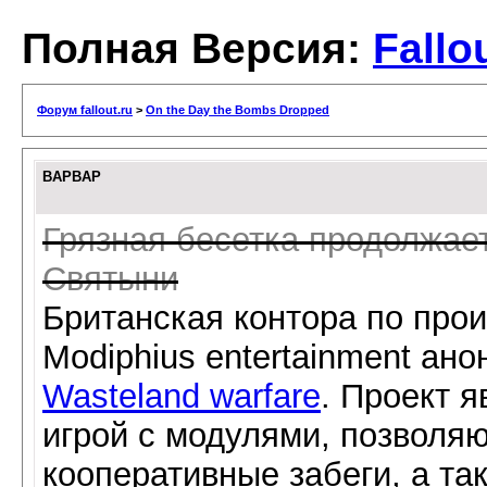
Полная Версия:
Fallo
Форум fallout.ru
>
On the Day the Bombs Dropped
BAPBAP
Грязная бесетка продолжае
Святыни
Британская контора по прои
Modiphius entertainment ан
Wasteland warfare
. Проект я
игрой с модулями, позволя
кооперативные забеги, а та