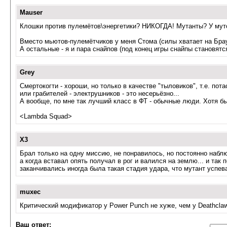
Mauser
Клошки против пулемётов\энергетики? НИКОГДА! Мутанты? У мутов в
Вместо мьютов-пулемётчиков у меня Стома (силы хватает на Браун
А остальные - я и пара снайпов (под конец игры снайпы становятс
Grey
Смертокогти - хороши, но только в качестве "тыловиков", т.е. по
или грабителей - электрушников - это несерьёзно...
А вообще, по мне так лучший класс в ФТ - обычные люди. Хотя бы 
<Lambda Squad>
X3
Брал только на одну миссию, не понравилось, но постоянно набл
а когда вставал опять получал в рог и валился на землю... и так
заканчивались иногда была такая стадия удара, что мутант успев
muxec
Критический модификатор у Power Punch не хуже, чем у Deathclaw
Ваш ответ: