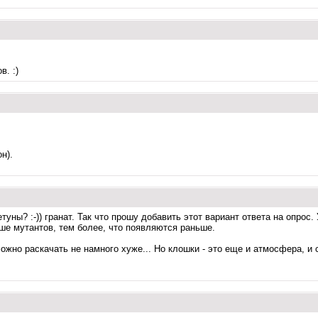
в. :)
н).
ны? :-)) гранат. Так что прошу добавить этот вариант ответа на опрос. 
ше мутантов, тем более, что появляются раньше.
 можно раскачать не намного хуже... Но клошки - это еще и атмосфера, 