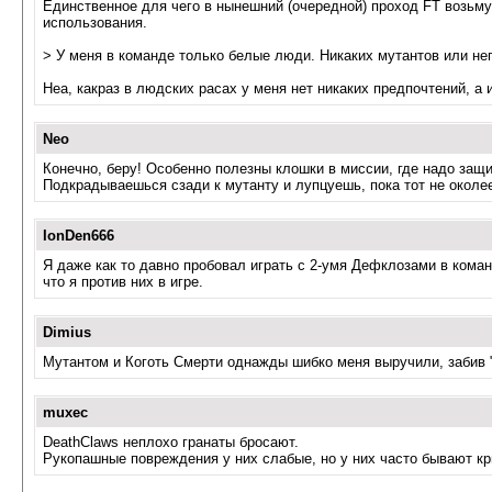
Единственное для чего в нынешний (очередной) проход FT возьму 
использования.
> У меня в команде только белые люди. Никаких мутантов или нег
Неа, какраз в людских расах у меня нет никаких предпочтений, 
Neo
Конечно, беру! Особенно полезны клошки в миссии, где надо защищ
Подкрадываешься сзади к мутанту и лупцуешь, пока тот не околее
IonDen666
Я даже как то давно пробовал играть с 2-умя Дефклозами в команд
что я против них в игре.
Dimius
Мутантом и Коготь Смерти однажды шибко меня выручили, забив "
muxec
DeathClaws неплохо гранаты бросают.
Рукопашные повреждения у них слабые, но у них часто бывают кр