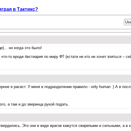
играя в Тактикс?
е)… но когда это было!
то-то вроде бестиария по миру ФТ (кстати не кто не хочет взяться – сей
ерное я расист. У меня в подразделении правило - only human :) А в пос
го, а там и до зверинца рукой подать.
вердились. Это они в виде врагов кажутся свирепыми и сильными, а в ка