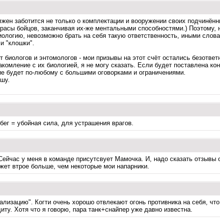
лжен заботится не только о комплектации и вооружении своих подчинённ
расы бойцов, заканчивая их-же ментальными способностями.) Поэтому, н
зиологию, невозможно брать на себя такую ответственность, иными сло
и "клошки".
т биологов и энтомологов - мои призывы на этот счёт остались безответ
накомление с их биологией, я не могу сказать. Если будет поставлена к
ние будет по-любому с большими оговорками и ограничениями.
ошу.
бег = убойная сила, для устрашения врагов.
Сейчас у меня в команде присутсвует Мамочка. И, надо сказать отзывы 
ожет втрое больше, чем некоторые мои напарники.
иализацию". Когти очень хорошо отвлекают огонь противника на себя, чт
ту. Хотя что я говорю, пара танк+снайпер уже давно известна.