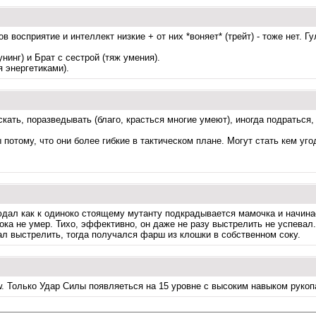
осприятие и интеллект низкие + от них *воняет* (трейт) - тоже нет. Гул
инг) и Брат с сестрой (тяж умения).
я энергетиками).
таскать, поразведывать (благо, красться многие умеют), иногда подрать
потому, что они более гибкие в тактическом плане. Могут стать кем угод
юдал как к одиноко стоящему мутанту подкрадывается мамочка и начина
 пока не умер. Тихо, эффективно, он даже не разу выстрелить не успевал
ал выстрелить, тогда получался фарш из клошки в собственном соку.
. Только Удар Силы появляеться на 15 уровне с высоким навыком рукопаш