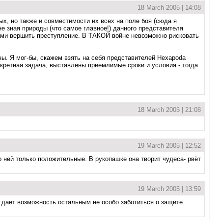
18 March 2005 | 14:08
ых, но также и совместимости их всех на поле боя (сюда я
е зная природы (что самое главное!) данного представителя
вами вершить преступление. В ТАКОЙ войне невозможно рисковать
ны. Я мог-бы, скажем взять на себя представителей Hexapoda
онкретная задача, выставлены приемлимые сроки и условия - тогда
18 March 2005 | 21:08
19 March 2005 | 12:52
о ней только положительные. В рукопашке она творит чудеса- рвёт
19 March 2005 | 13:59
о дает возможность остальным не особо заботиться о защите.