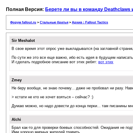
Полная Версия:
Берете ли вы в команду Deathclaws 
Форум fallout.ru
>
Стальные братья
>
Архив : Fallout Tactics
Sir Meshalot
В свое время этот опрос уже выкладывался (на заглавной страниц
По сути же это все еще важно, ибо есть идея в будущем написать ч
И сделать подробное описание вот этих ребят:
вот этих
Zmey
Не беру вообще, не знаю почему... даже не пробовал ни разу. Нав
> кстати не кто не хочет взяться – сейчас? :)
Думаю можно, но надо довести до конца перки... там писанины мно
Alchi
Брал как-то для проверки боевых способностей. Ожидания не подт
Ими хорошо мирных жителей травить...