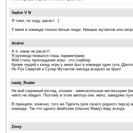
Vadim V N
Я тоже, по ходу, расист. :)
У меня в команде только белые люди. Никаких мутантов или негро
Andrei
А я, никак не расист!
Я руководствовался лишь параметрами.
Мой стиль прохождения игры - это снайпер.
Кроме людей к концу игры у меня был в команде один гуль (Дилло
Но Рук Смертей и Супер Мутантов никогда всерьёз не брал!
nasty_floater
На мой скромный взгляд, клошки - замечательные метальщики (мету
никто не обидел. Поэтому в этом амплуа они, имхо, заведомо луч
В принципе, конечно, того же Таргета (или своего родного перса)
команде. Так что одного deathclaw (обычно Маму) беру всегда.
Zmey