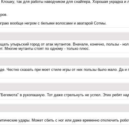
Клошку, так для работы наводчиком для снайпера. Хорошая украдка и ло
ров.
а играю вообще негром с белыми волосами и аватарой Сотмы.
ать упырьский город от атак мутантов. Вначале, конечно, пользы - ноль
т. Многие мутанты стоят по одному - только плюс.
е. Честно сказать при моет стиле игры от них пользы было мало. Да и п
Бегемота" в рукопашную. Тот даже стрельнуть не успел. Этих ребят на
итические удары. Может сбить с ног или даже временно отключить робо