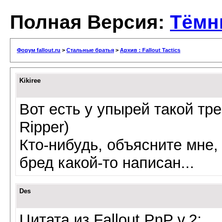
Полная Версия:
Тёмн
Форум fallout.ru
>
Стальные братья
>
Архив : Fallout Tactics
Kikiree
Вот есть у упырей такой тр
Ripper)
Кто-нибудь, объясните мне,
бред какой-то написан...
Des
Цитата из Fallout PnP v.2: