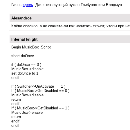
Глянь
здесь
. Для этих функций нужен Трибунал или Бладмун.
Alesandros
Клёво спасибо, а не скажете-ли как написать скрипт, чтобы при 
Infernal knight
Begin MusicBox_Script
short doOnce
if ( doOnce == 0 )
MusicBox->disable
set doOnce to 1
endif
If ( Switcher->OnActivate == 1 )
If ( MusicBox->GetDisabled == 0 )
MusicBox->disable
return
endif
If ( MusicBox->GetDisabled == 1 )
MusicBox->enable
return
endif
endif