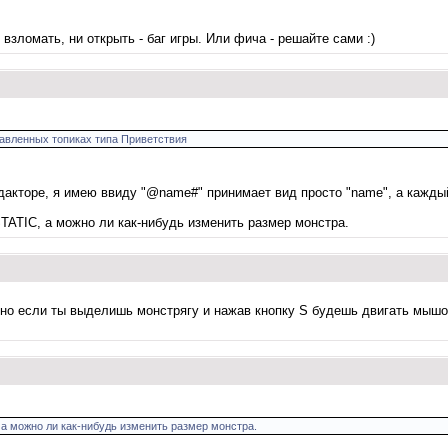
взломать, ни открыть - баг игры. Или фича - решайте сами :)
обавленных топиках типа Приветствия
дакторе, я имею ввиду "@name#" принимает вид просто "name", а каждый
TATIC, а можно ли как-нибудь изменить размер монстра.
. но если ты выделишь монстрягу и нажав кнопку S будешь двигать мышо
 а можно ли как-нибудь изменить размер монстра.