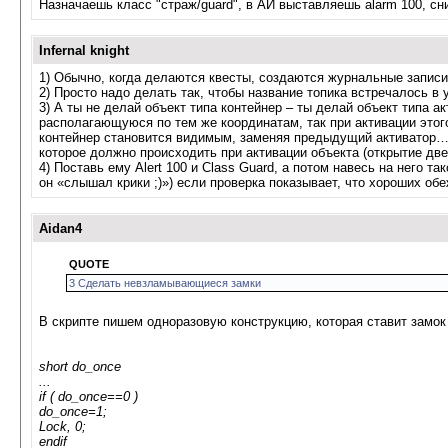
Назначаешь класс "страж/guard", в АИ выставляешь alarm 100, сн
Infernal knight
1) Обычно, когда делаются квесты, создаются журнальные записи
2) Просто надо делать так, чтобы название топика встречалось в
3) А ты не делай объект типа контейнер – ты делай объект типа а
располагающуюся по тем же координатам, так при активации этог
контейнер становится видимым, заменяя предыдущий активатор… Н
которое должно происходить при активации объекта (открытие двер
4) Поставь ему Alert 100 и Class Guard, а потом навесь на него 
он «слышал крики ;)») если проверка показывает, что хороших обе
Aidan4
QUOTE
3 Сделать невзламывающиеся замки
В скрипте пишем одноразовую конструкцию, которая ставит замок
short do_once
...
if ( do_once==0 )
do_once=1;
Lock, 0;
endif