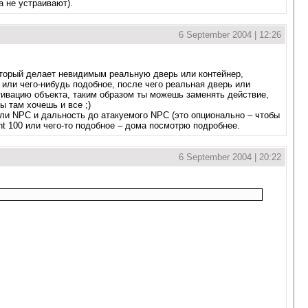
а не устраивают).
6 September 2004 | 12:26
 который делает невидимым реальную дверь или контейнер,
или чего-нибудь подобное, после чего реальная дверь или
тивацию объекта, таким образом ты можешь заменять действие,
ы там хочешь и все ;)
ся ли NPC и дальность до атакуемого NPC (это опционально – чтобы
ht 100 или чего-то подобное – дома посмотрю подробнее.
6 September 2004 | 20:22