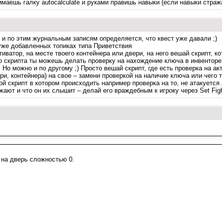
имаешь галку autocalculate и руками правишь навыки (если навыки страж
 и по этим журнальным записям определяется, что квест уже давали ;)
 уже добавленных топиках типа Приветствия
ктиватор, на месте твоего контейнера или двери, на него вешай скрипт,
о скрипта ты можешь делать проверку на нахождение ключа в инвенторе 
о можно и по другому ;) Просто вешай скрипт, где есть проверка на ак
и, контейнера) на свое – замени проверкой на наличие ключа или чего т
такой скрипт в котором происходить например проверка на то, не атакует
жают и что он их слышит – делай его враждебным к игроку через Set Fig
 на дверь сложностью 0.