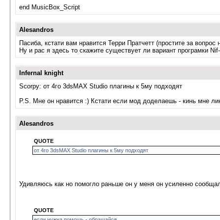
end MusicBox_Script
Alesandros
Пасиба, кстати вам нравится Терри Пратчетт (простите за вопрос н
Ну и рас я здесь то скажите существует ли вариант програмки Nif
Infernal knight
Scorpy: от 4го 3dsMAX Studio плагины к 5му подходят
P.S. Мне он нравится :) Кстати если мод доделаешь - кинь мне ли
Alesandros
QUOTE
от 4го 3dsMAX Studio плагины к 5му подходят
Удивляюсь как но помогло раньше он у меня он усиленно сообщал,
QUOTE
если нужна помощь - обращайся