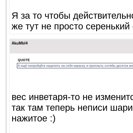
Я за то чтобы действитель
же тут не просто серенький 
AkuMbl4
QUOTE
А ещё попробцйте нацепить на себя кираску и проплыть хотябы десяток ме
вес инветаря-то не изменит
так там теперь неписи шари
нажитое :)