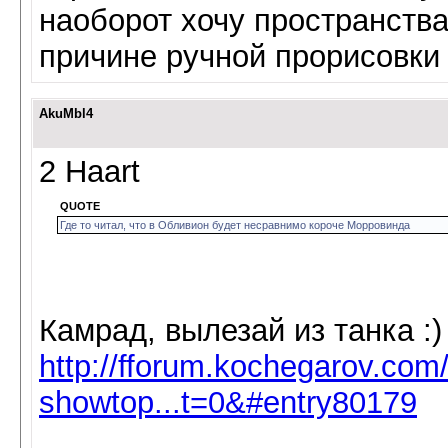
наоборот хочу пространства
причине ручной прорисовки 
AkuMbl4
2 Haart
QUOTE
Где то читал, что в Обливион будет несравнимо короче Морровинда
Камрад, вылезай из танка :
http://fforum.kochegarov.com
showtop...t=0&#entry80179