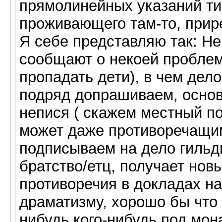
прямолинейных указаний ти
проживающего там-то, прире
Я себе представляю так: Не
сообщают о некоей проблем
пропадать дети), в чем дело
подряд допрашиваем, основн
непися ( скажем местный по
может даже противоречащи
подписываем на дело гильд
братство/етц, получает нов
противоречия в докладах на
драматизму, хорошо бы что 
нибудь кого-нибудь под мо