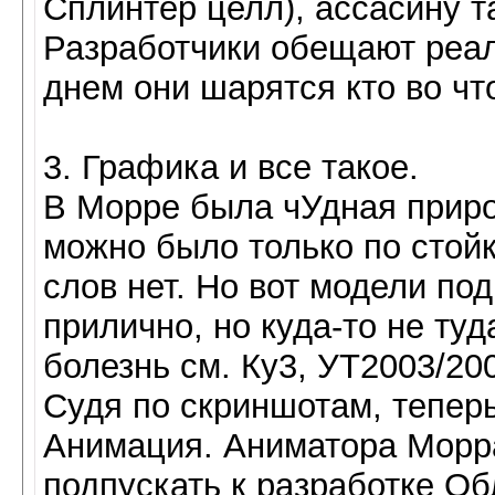
Сплинтер целл), ассасину т
Разработчики обещают реал
днем они шарятся кто во что
3. Графика и все такое.
В Морре была чУдная приро
можно было только по стойк
слов нет. Но вот модели по
прилично, но куда-то не туд
болезнь см. Ку3, УТ2003/20
Судя по скриншотам, теперь
Анимация. Аниматора Морр
подпускать к разработке Об