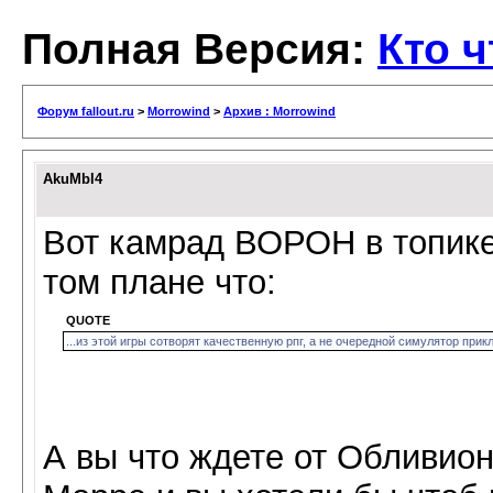
Полная Версия:
Кто ч
Форум fallout.ru
>
Morrowind
>
Архив : Morrowind
AkuMbl4
Вот камрад ВОРОН в топике
том плане что:
QUOTE
...из этой игры сотворят качественную рпг, а не очередной симулятор при
А вы что ждете от Обливион