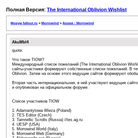
Полная Версия:
The International Oblivion Wishlist
Форум fallout.ru
>
Morrowind
>
Архив : Morrowind
AkuMbl4
quote:
Что такое TIOW?
Международный список пожеланий (The International Oblivion Wish
сайты-участники формируют собственные списки пожеланий. В те
Oblivion. Затем на основе этого ведущие сайтов формируют обо
Вторая часть интернациональная, в ней участвуют ведущие сайт
и опубликован на официальном форуме.
Список участников TIOW
1. Adamantytowa Wieza (Poland)
2. TES Editor (Czech)
3. Tamriellic Scrolls (Russia) //tes.ag.ru
4. UESP (USA)
5. Morrowind World (Italy)
6. Morrowind Web (Germany)