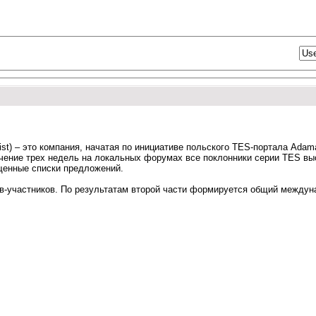
list) – это компания, начатая по инициативе польского TES-портала Adam
чение трех недель на локальных форумах все поклонники серии TES вы
бщенные списки предложений.
ов-участников. По результатам второй части формируется общий междун