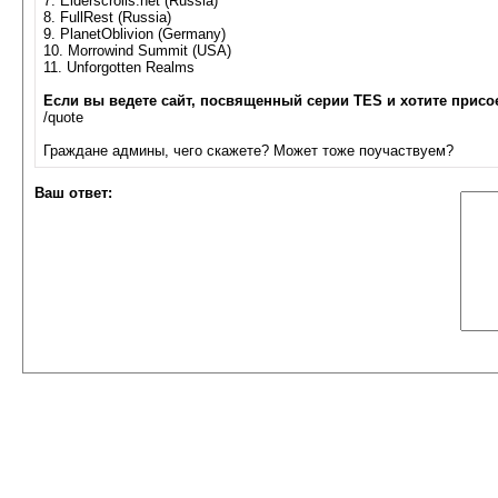
7. Elderscrolls.net (Russia)
8. FullRest (Russia)
9. PlanetOblivion (Germany)
10. Morrowind Summit (USA)
11. Unforgotten Realms
Если вы ведете сайт, посвященный серии TES и хотите прис
/quote
Граждане админы, чего скажете? Может тоже поучаствуем?
Ваш ответ: