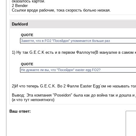
оказалось картой.
2 Bender
Ссылки вроде рабочие, тока скорость больно низкая.
Darklord
QUOTE
Заметте, что в FO2 "Посейдон" упоминается больше раз
1) Ну так G.E.C.K есть и в первом Фаллоуте(В мануалке в самом 
QUOTE
Не думаете ли вы, что "Посейдон" easter egg FO2?
2)И что теперь G.E.C.K. Во 2 Фалле Easter Egg`ом не называть т
Вывод: Эта компания "Poseidon" была как до война так и дошла и
(и что тут непонятного)
Ваш ответ: