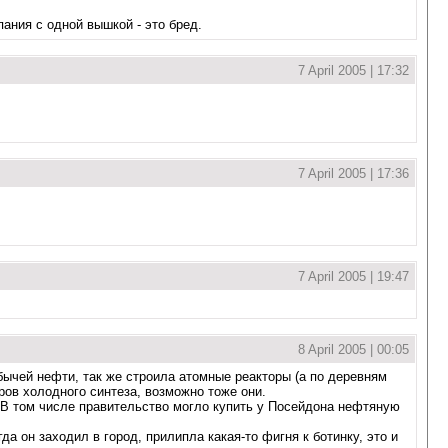
ания с одной вышкой - это бред.
7 April 2005 | 17:32
7 April 2005 | 17:36
7 April 2005 | 19:47
8 April 2005 | 00:05
бычей нефти, так же строила атомные реакторы (а по деревням
ров холодного синтеза, возможно тоже они.
 В том числе правительство могло купить у Посейдона нефтяную
 он заходил в город, прилипла какая-то фигня к ботинку, это и