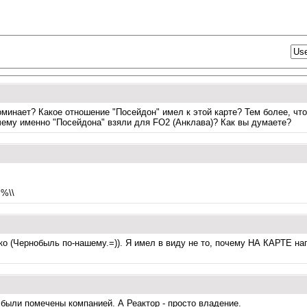
минает? Какое отношение "Посейдон" имел к этой карте? Тем более, чт
очему именно "Посейдона" взяли для FO2 (Анклава)? Как вы думаете?
 %\\
кко (Чернобыль по-нашему.=)). Я имел в виду не то, почему НА КАРТЕ на
 были помечены компанией. А Реактор - просто владение.