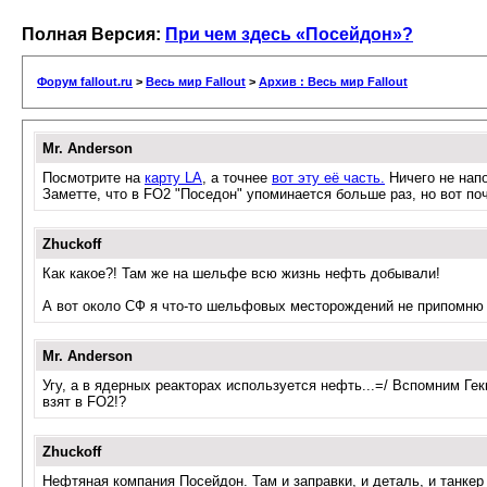
Полная Версия:
При чем здесь «Посейдон»?
Форум fallout.ru
>
Весь мир Fallout
>
Архив : Весь мир Fallout
Mr. Anderson
Посмотрите на
карту LA
, а точнее
вот эту её часть.
Ничего не напо
Заметте, что в FO2 "Поседон" упоминается больше раз, но вот п
Zhuckoff
Как какое?! Там же на шельфе всю жизнь нефть добывали!
А вот около СФ я что-то шельфовых месторождений не припомню
Mr. Anderson
Угу, а в ядерных реакторах используется нефть...=/ Вспомним Ге
взят в FO2!?
Zhuckoff
Нефтяная компания Посейдон. Там и заправки, и деталь, и танкер