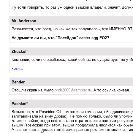
Ну если говорить, то раз уж одной вышкой владели, значит, долж
Mr. Anderson
Разумеется, что бред, но как же так получилось, что ИМЕННО Э
Не думаете ли вы, что "Посейдон" easter egg FO2?
Zhuckoff
Компании, если не ошибаюсь, такой сейчас не существует, но у 
хотя...
Bender
Отошли скрин на мыло
bndr2005@rambler.ru
.
А то ссылка кривая.
Pashkoff
Возможно, что Poseidon Oil - гигантская компания, обьединившая
заготавливала на зиму дрова:). Не помню только, было ли упоми
Ближе к войне, когда нефть стала стратегически важным ресурсо
вышку (возможно при этом, вышка продолжала числится как обьек
А насчет карты: делают же фирмы разные рекламные мелочи, типа 