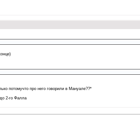
конце)
олько потомучто про него говорили в Мануале??*
 до 2-го Фалла