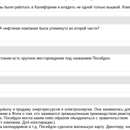
ны были работать в Калифорнии и владеть не одной только вышкой. Комп
ТА нефтяная компания была упомянуто во второй части?
Испании есть крупное месторождение под названием Посейдон.
 добычу и продажу энергоресурсов и электроэнергии. Она занималась до
нание в Фоле о том, кто занимался промышленным производством реакто
м, Посейдон могла каким-либо образом обьединиться с правительством.
т компании. Для конспирации:).
календариков и т.д. Посейдон сделали маленькую карту. Двеллеру, когда