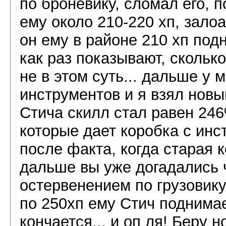
по броневику, сломал его, 
ему около 210-220 хп, зало
он ему в районе 210 хп под
как раз показывают, сколько
не в этом суть... дальше у 
инструментов и я взял новый
Стича скилл стал равен 246
которые дает коробка с ин
после факта, когда старая к
дальше вы уже догадались ч
остервенением по грузовику
по 250хп ему Стич поднимае
кончается... и оп ля! Беру н