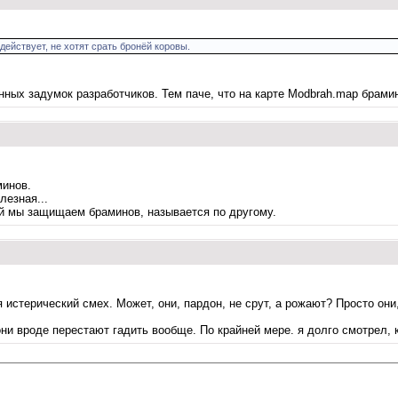
 действует, не хотят срать бронёй коровы.
нных задумок разработчиков. Тем паче, что на карте Modbrah.map брамин
минов.
лезная...
рой мы защищаем браминов, называется по другому.
истерический смех. Может, они, пардон, не срут, а рожают? Просто они
они вроде перестают гадить вообще. По крайней мере. я долго смотрел, к