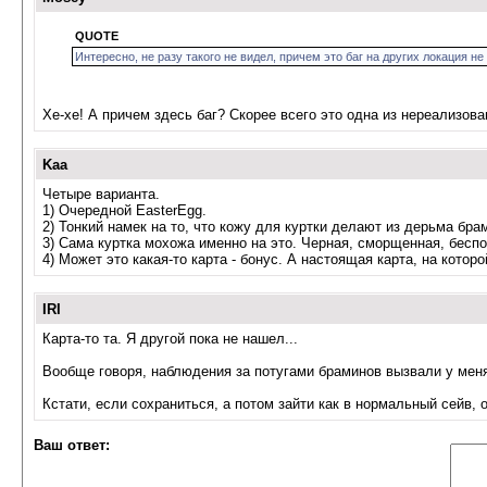
QUOTE
Интересно, не разу такого не видел, причем это баг на других локация не
Хе-хе! А причем здесь баг? Скорее всего это одна из нереализова
Kaa
Четыре варианта.
1) Очередной EasterEgg.
2) Тонкий намек на то, что кожу для куртки делают из дерьма бра
3) Сама куртка мохожа именно на это. Черная, сморщенная, беспо
4) Может это какая-то карта - бонус. А настоящая карта, на кото
IRI
Карта-то та. Я другой пока не нашел...
Вообще говоря, наблюдения за потугами браминов вызвали у меня 
Кстати, если сохраниться, а потом зайти как в нормальный сейв, 
Ваш ответ: