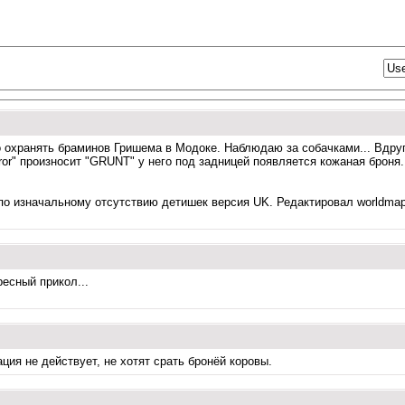
о охранять браминов Гришема в Модоке. Наблюдаю за собачками... Вдру
rror" произносит "GRUNT" у него под задницей появляется кожаная броня
 по изначальному отсутствию детишек версия UK. Редактировал worldmap.
ресный прикол...
ация не действует, не хотят срать бронёй коровы.