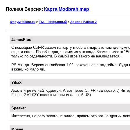
Полная Версия:
Карта Modbrah.map
Форум fallout.ru
>
Ты — Избранный
>
Архив : Fallout 2
JamesPlus
С помощью Ctrl+R зашел на карту modbrah.map, это там где нужн
еще, и еще... Понаблюдав, я заметил что когда брамин вместо "E
только по отдельности. В самой игре такого не наблюдается...
PS Ах, да. Версия английская 1.02, закачанная с олдгеймс. Судя
важно, но мало ли.
YikxX
Аха, в игре не наблюдается. А вот через Ctrl+R - запросто. :) Инте
Fallout 2 v1.03Y (экзешник оригинальный US)
Speaker
Интересно, не разу такого не видел, причем это баг на других лок
Mosey