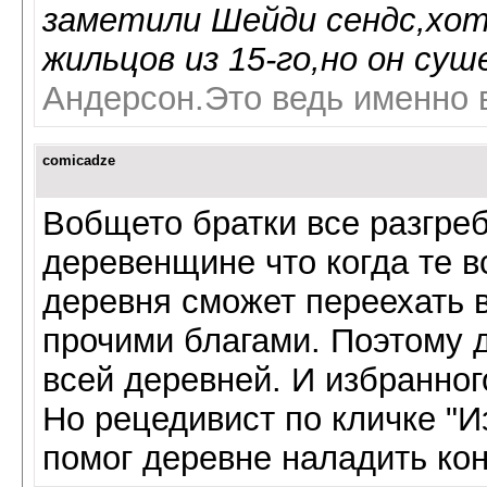
заметили Шейди сендс,хотя
жильцов из 15-го,но он суш
Андерсон.Это ведь именно 
comicadze
Вобщето братки все разгре
деревенщине что когда те вс
деревня сможет переехать в
прочими благами. Поэтому 
всей деревней. И избранног
Но рецедивист по кличке "И
помог деревне наладить кон