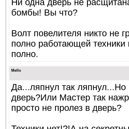
Ни одна дверь не расщитан
бомбы! Вы что?
Волт повелителя никто не г
полно работающей техники и
полно.
Mello
Да...ляпнул так ляпнул...Но
дверь?Или Мастер так нажр
просто не пролез в дверь?
Техники нет!?!А на секретн