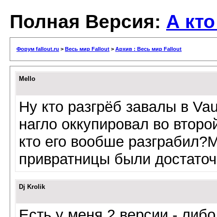
Полная Версия:
А кт
Форум fallout.ru
>
Весь мир Fallout
>
Архив : Весь мир Fallout
Mello
Ну кто разгрёб завалы в Vau
нагло оккупировал во второ
кто его вообше разграбил?
привратницы были достаточн
Dj Krolik
Есть у меня 2 версии - либо