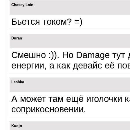
Chasey Lain
Бьется током? =)
Duran
Смешно :)). Но Damage тут 
енергии, а как девайс её по
Leshka
А может там ещё иголочки 
соприкосновении.
Kudjo