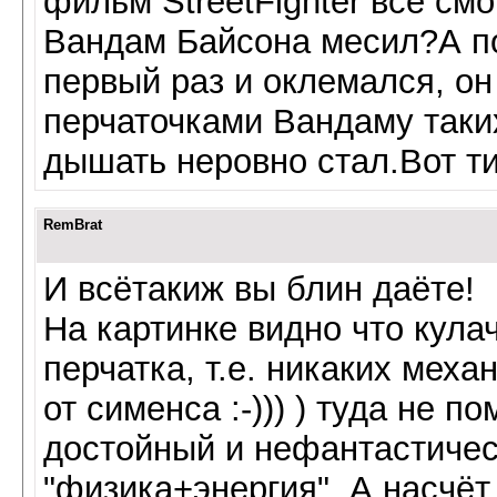
фильм StreetFighter все см
Вандам Байсона месил?А по
первый раз и оклемался, он
перчаточками Вандаму таких
дышать неровно стал.Вот типа
RemBrat
И всётакиж вы блин даёте!
На картинке видно что кула
перчатка, т.е. никаких мех
от сименса :-))) ) туда не 
достойный и нефантастичес
"физика+энергия". А насчёт 