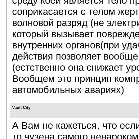
среду коей является тело пр
соприкасается с телом жер
волновой разряд (не электр
который вызывает поврежден
внутренних органов(при уда
действия позволяет вообще
(естственно она снижает уро
Вообщем это принцип компр
автомобильных авариях)
Vault City
А Вам не кажеться, что если
то чузена самого ненароком