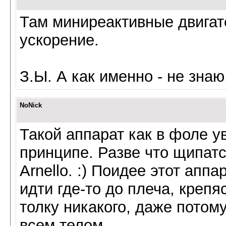
Там миниреактивные двигат
ускорение.
З.Ы. А как именно - не знаю
NoNick
Такой аппарат как в фоле у
принципе. Разве что щипат
Arnello. :) Поидее этот апп
идти где-то до плеча, крепя
толку никакого, даже потом
всем телом.