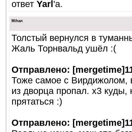
ответ
Yarl
'а.
Mihan
Толстый вернулся в туманн
Жаль Торнвальд ушёл :(
Отправлено: [mergetime]1
Тоже самое с Вирдижолом, 
из дворца пропал. х3 куды,
прятаться :)
Отправлено: [mergetime]1