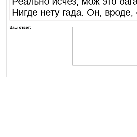
Реально исчез, мож это баг
Нигде нету гада. Он, вроде,
Ваш ответ: