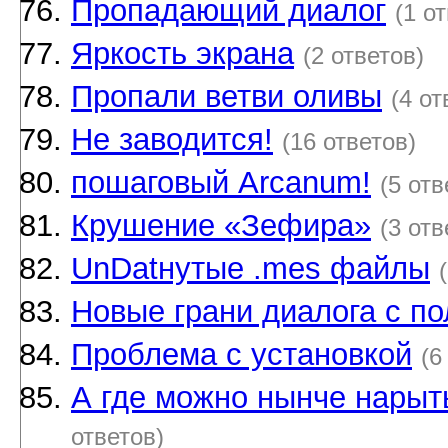
Пропадающий диалог
(1 о
Яркость экрана
(2 ответов)
Пропали ветви оливы
(4 от
Не заводится!
(16 ответов)
пошаговый Arcanum!
(5 отв
Крушение «Зефира»
(3 отв
UnDatнутые .mes файлы
Новые грани диалога с по
Проблема с установкой
(6
А где можно нынче нарыт
ответов)