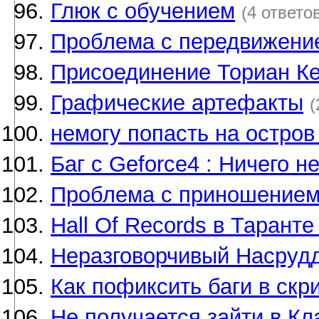
Глюк с обучением
(4 ответо
Проблема с передвижени
Присоединение Ториан Кел
Графические артефакты
(
немогу попасть на остров
Баг с Geforce4 : Ничего н
Проблема с приношением 
Hall Of Records в Таранте
Неразговорчивый Насруд
Как пофиксить баги в скр
Не получается зайти в Кл