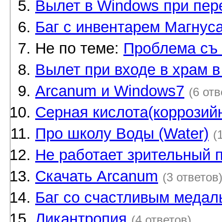
Вылет в Windows при пере
Баг с инвентарем Магнус
Не по теме:
Проблема съ 
Вылет при входе в храм 
Arcanum и Windows7
(6 отв
Серная кислота(коррозий
Про школу Воды (Water)
(
Не работает зрительный 
Скачать Arcanum
(3 ответов
Баг со счастливым медал
Ликантропия
(4 ответов)