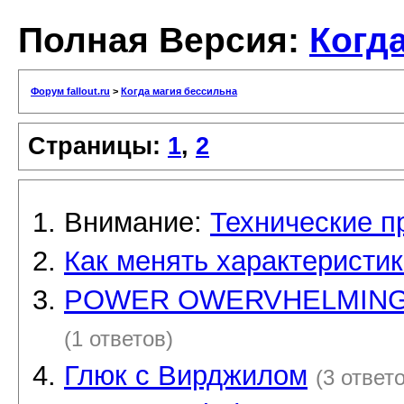
Полная Версия:
Когд
Форум fallout.ru
>
Когда магия бессильна
Страницы:
1
,
2
Внимание:
Технические п
Как менять характеристик
POWER OWERVHELMING! П
(1 ответов)
Глюк с Вирджилом
(3 ответ