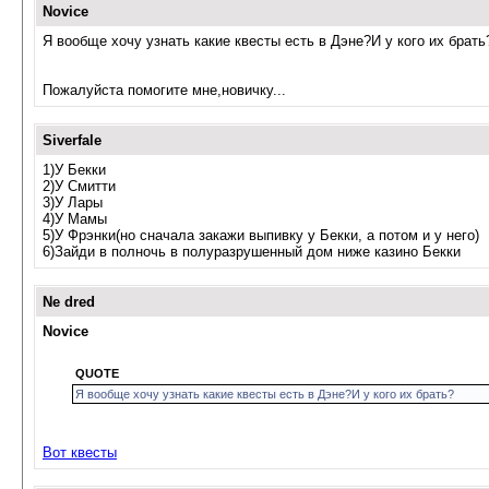
Novice
Я вообще хочу узнать какие квесты есть в Дэне?И у кого их брать
Пожалуйста помогите мне,новичку...
Siverfale
1)У Бекки
2)У Смитти
3)У Лары
4)У Мамы
5)У Фрэнки(но сначала закажи выпивку у Бекки, а потом и у него)
6)Зайди в полночь в полуразрушенный дом ниже казино Бекки
Ne dred
Novice
QUOTE
Я вообще хочу узнать какие квесты есть в Дэне?И у кого их брать?
Вот квесты