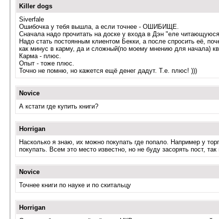
Killer dogs
Siverfale
Ошибочка у тебя вышла, а если точнее - ОШИБИЩЕ.
Сначала надо прочитать на доске у входа в Дэн "еле читающуюся"
Надо стать постоянным клиентом Бекки, а после спросить её, поч
как минус в карму, да и сложный(по моему мнению для начала) кв
Карма - плюс.
Опыт - тоже плюс.
Точно не помню, но кажется ещё денег дадут. Т.е. плюс! )))
Novice
А кстати где купить книги?
Horrigan
Насколько я знаю, их можно покупать где попало. Например у то
покупать. Всем это место известно, но не буду засорять пост, так
Novice
Точнее книги по науке и по скитальцу
Horrigan