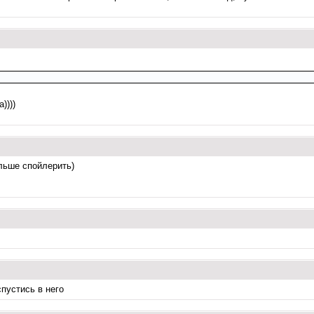
))))
ольше спойлерить)
спустись в него