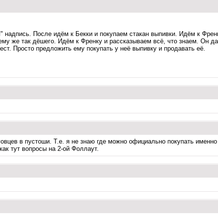
 надпись. После идём к Бекки и покупаем стакан выпивки. Идём к Френку
ему же так дёшего. Идём к Френку и рассказываем всё, что знаем. Он да
ест. Просто предложить ему покупать у неё выпивку и продавать её.
рговцев в пустоши. Т.е. я не знаю где можно официально покупать имен
 как тут вопросы на 2-ой Фоллаут.