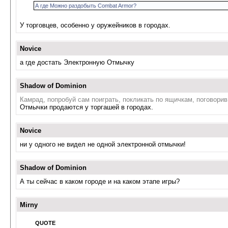
А где Можно раздобыть Combat Armor?
У торговцев, особенно у оружейников в городах.
Novice
а где достать Электронную Отмычку
Shadow of Dominion
Камрад, попробуй сам поиграть, покликать по ящичкам, поговорив
Отмычки продаются у торгашей в городах.
Novice
ни у одного не видел не одной электронной отмычки!
Shadow of Dominion
А ты сейчас в каком городе и на каком этапе игры?
Mirny
QUOTE