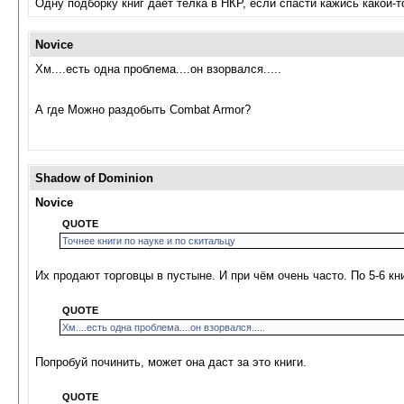
Одну подборку книг даёт тёлка в НКР, если спасти кажись какой-т
Novice
Хм....есть одна проблема....он взорвался.....
А где Можно раздобыть Combat Armor?
Shadow of Dominion
Novice
QUOTE
Точнее книги по науке и по скитальцу
Их продают торговцы в пустыне. И при чём очень часто. По 5-6 кни
QUOTE
Хм....есть одна проблема....он взорвался.....
Попробуй починить, может она даст за это книги.
QUOTE