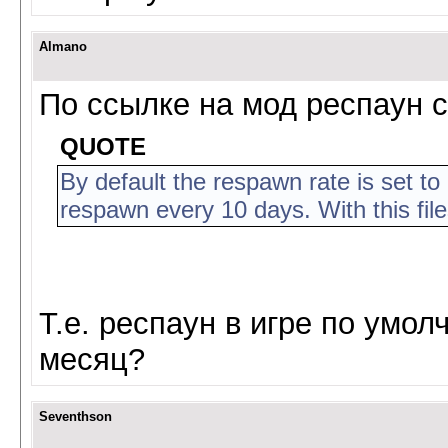
Almano
По ссылке на мод респаун с
QUOTE
By default the respawn rate is set 
respawn every 10 days. With this fil
Т.е. респаун в игре по умол
месяц?
Seventhson