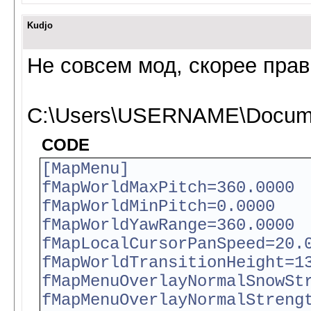
Kudjo
Не совсем мод, скорее прав
C:\Users\USERNAME\Documen
CODE
[MapMenu]
fMapWorldMaxPitch=360.0000
fMapWorldMinPitch=0.0000
fMapWorldYawRange=360.0000
fMapLocalCursorPanSpeed=20.
fMapWorldTransitionHeight=1
fMapMenuOverlayNormalSnowSt
fMapMenuOverlayNormalStreng