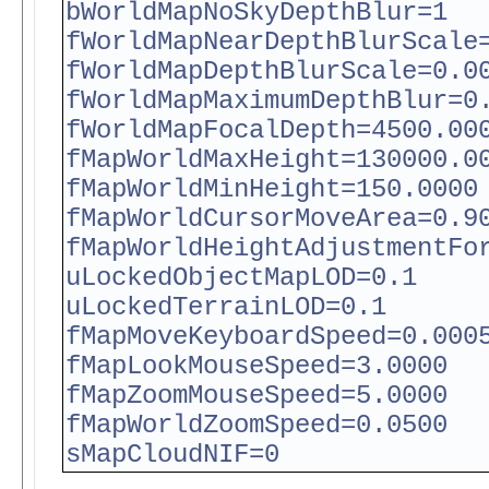
bWorldMapNoSkyDepthBlur=1
fWorldMapNearDepthBlurScale
fWorldMapDepthBlurScale=0.0
fWorldMapMaximumDepthBlur=0
fWorldMapFocalDepth=4500.00
fMapWorldMaxHeight=130000.0
fMapWorldMinHeight=150.0000
fMapWorldCursorMoveArea=0.9
fMapWorldHeightAdjustmentFo
uLockedObjectMapLOD=0.1
uLockedTerrainLOD=0.1
fMapMoveKeyboardSpeed=0.000
fMapLookMouseSpeed=3.0000
fMapZoomMouseSpeed=5.0000
fMapWorldZoomSpeed=0.0500
sMapCloudNIF=0