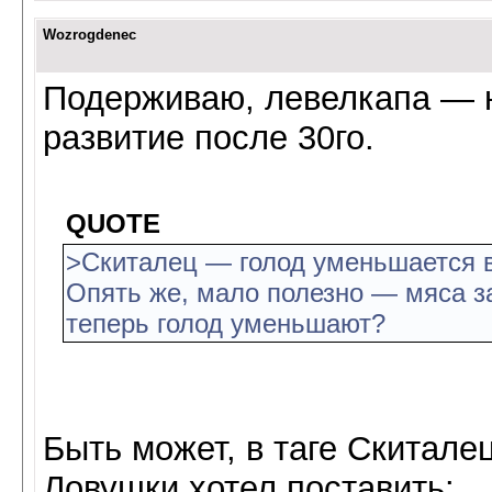
Wozrogdenec
Подерживаю, левелкапа — н
развитие после 30го.
QUOTE
>Скиталец — голод уменьшается 
Опять же, мало полезно — мяса з
теперь голод уменьшают?
Быть может, в таге Скиталец
Ловушки хотел поставить: