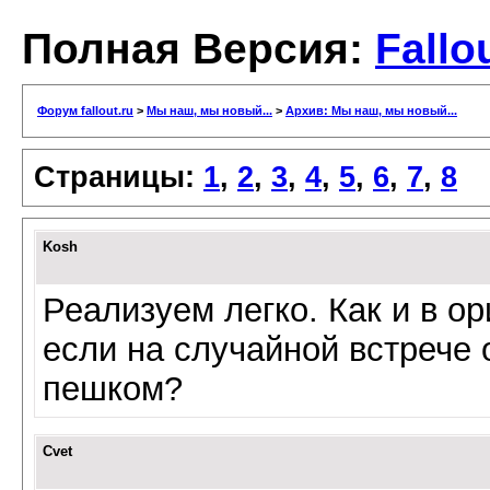
Полная Версия:
Fallo
Форум fallout.ru
>
Мы наш, мы новый...
>
Архив: Мы наш, мы новый...
Страницы:
1
,
2
,
3
,
4
,
5
,
6
,
7
,
8
Kosh
Реализуем легко. Как и в ор
если на случайной встрече 
пешком?
Cvet