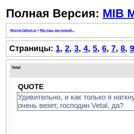
Полная Версия:
MIB 
Форум fallout.ru
>
Мы наш, мы новый...
Страницы:
1
,
2
,
3
,
4
,
5
,
6
,
7
,
8
,
Vetal
QUOTE
Удивительно, и как только я наткн
очень везет, господин Vetal, да?