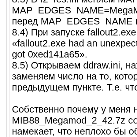
MAP_EDGES_NAME=MegaMod2
перед MAP_EDGES_NAME нет
8.4) При запуске fallout2.e
«fallout2.exe had an unexpe
got 0xed141a65».
8.5) Открываем ddraw.ini, н
заменяем число на то, кото
предыдущем пункте. Т.е. ч
Собственно почему у меня 
MIB88_Megamod_2_42.7z сод
намекает, что неплохо бы о