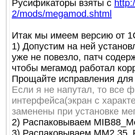
Русификаторы взяты с
http:
2/mods/megamod.shtml
Итак мы имеем версию от 1
1) Допустим на ней установ
уже не повезло, патч содерж
чтобы мегамод работал корр
Прощайте исправления для
Если я не напутал, то все 
интерфейса(экран с характ
заменены при установке ме
2) Распаковываем MIB88_Me
3) Распаковываем MM2.35_R